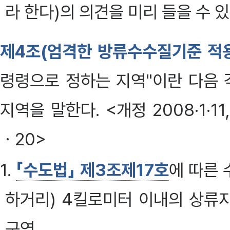
라 한다)의 의견을 미리 들을 수 있다
제4조(엄격한 방류수수질기준 적
령령으로 정하는 지역"이란 다음 
지역을 말한다. <개정 2008·1·11, 
ㆍ20>
1.
「수도법」 제3조제17호
에 따른
하거리) 4킬로미터 이내의 상류
구역