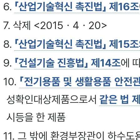
6.
「산업기술혁신 촉진법」 제16조
7. 삭제 <2015ㆍ4ㆍ20>
8.
「산업기술혁신 촉진법」 제15조
9.
「건설기술 진흥법」 제14조
에 
10.
「전기용품 및 생활용품 안전관
성확인대상제품으로서
같은 법 
시등을 한 제품
11. 그 밖에 환경부장관이 하수