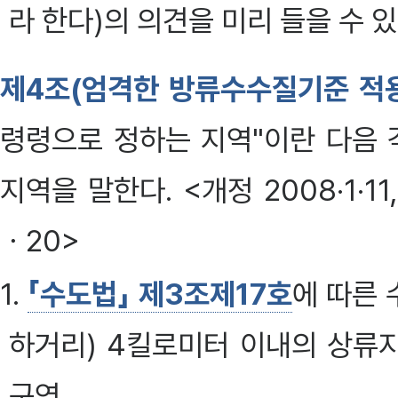
라 한다)의 의견을 미리 들을 수 있다
제4조(엄격한 방류수수질기준 적
령령으로 정하는 지역"이란 다음 
지역을 말한다. <개정 2008·1·11, 
ㆍ20>
1.
「수도법」 제3조제17호
에 따른
하거리) 4킬로미터 이내의 상류
구역