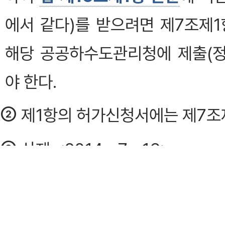
에서 같다)를 받으려면 제7조제
해당 공공하수도관리청에 제출(
야 한다.
②
제1항의 허가신청서에는 제7조제
③
삭제 <2014ㆍ7ㆍ16>
④
법 제16조제1항 단서
에서 "
로, 맨홀 및 물받이의 청소를 말한다