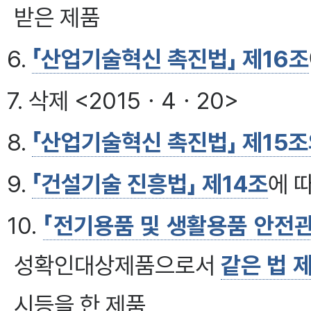
받은 제품
6.
「산업기술혁신 촉진법」 제16조
7. 삭제 <2015ㆍ4ㆍ20>
8.
「산업기술혁신 촉진법」 제15조
9.
「건설기술 진흥법」 제14조
에 
10.
「전기용품 및 생활용품 안전관
성확인대상제품으로서
같은 법 
시등을 한 제품