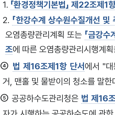
1.
「환경정책기본법」 제22조제1
2.
「한강수계 상수원수질개선 및 
오염총량관리계획 또는
「금강수
조
에 따른 오염총량관리시행계획
④
법 제16조제1항 단서
에서 "
거, 맨홀 및 물받이의 청소를 말한
⑤
공공하수도관리청은
법 제16
자가 시행하는 공공하수도에 관한 