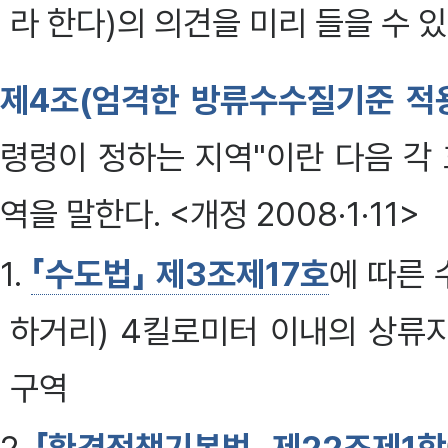
라 한다)의 의견을 미리 들을 수 있
제4조(엄격한 방류수수질기준 적
령령이 정하는 지역"이란 다음 각
역을 말한다. <개정 2008·1·11>
1.
「수도법」 제3조제17호
에 따른
하거리) 4킬로미터 이내의 상류
구역