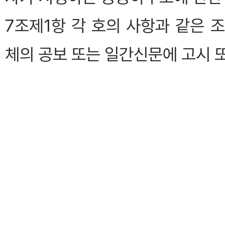
7조제1항 각 호의 사항과 같은 
체의 공보 또는 일간신문에 고시 
제13조(인·허가 등의 의제)
①
관계 행정기관의 장은
법 제1
요청을 받은 날부터 30일 이내에
②
제1항의 의견제출기간에 의견을
한 것으로 본다.