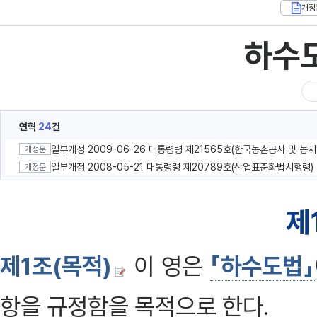
개정
하수
연혁
24
건
일부개정
개정문
일부개정 2008-05-21 대통령령 제20789호(산업표준화법시행령)
개정문
제
제1조(목적)
이 영은
「하수도법」
항을 규정함을 목적으로 한다.