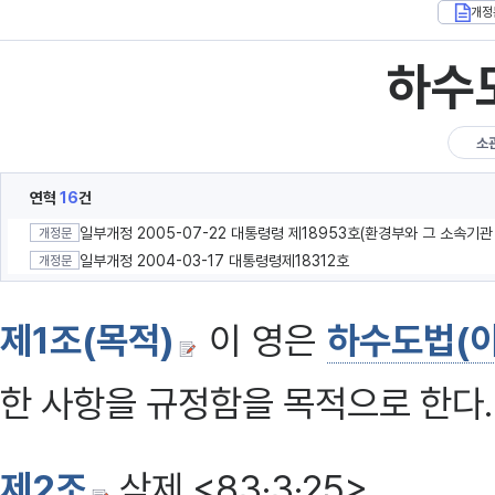
개정
하수
소
연혁
16
건
개정문
일부개정 2004-03-17 대통령령제18312호
개정문
제1조(목적)
이 영은
하수도법(이
한 사항을 규정함을 목적으로 한다.
제2조
삭제 <83·3·25>