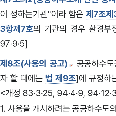
이 정하는기관"이라 함은
제7조제
3항제7호
의 기관의 경우 환경부
97·9·5]
제8조(사용의 공고)
공공하수도
자 할 때에는
법 제9조
]에 규정하
<개정 83·3·25, 94·4·9, 94·12·
1. 사용을 개시하려는 공공하수도의