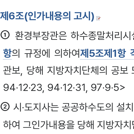
제6조(인가내용의 고시)
①
환경부장관은 하수종말처리시설
항
의 규정에 의하여
제5조제1항 
관보, 당해 지방자치단체의 공보
94·12·23, 94·12·31, 97·9·5>
②
시·도지사는 공공하수도의 설치
하여 그인가내용을 당해 지방자치