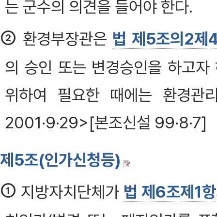
는 군수의 의견을 들어야 한다.
②
환경부장관은
법 제5조의2제
의 승인 또는 변경승인을 하고자
위하여 필요한 때에는 환경관리
2001·9·29>[본조신설 99·8·7]
제5조(인가신청등)
①
지방자치단체가
법 제6조제1항