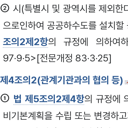
②
시(특별시 및 광역시를 제외한다
으로인하여 공공하수도를 설치할 
조의2제2항
의 규정에 의하여하
97·9·5>[전문개정 83·3·25]
제4조의2(관계기관과의 협의 등)
①
법 제5조의2제4항
의 규정에 
비기본계획을 수립 또는 변경하고