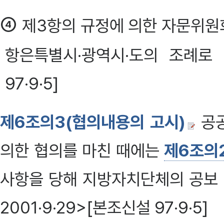
④
제3항의 규정에 의한 자문위원회
항은특별시·광역시·도의 조례로 정
97·9·5]
제6조의3(협의내용의 고시)
공
의한 협의를 마친 때에는
제6조의
사항을 당해 지방자치단체의 공보 
2001·9·29>[본조신설 97·9·5]