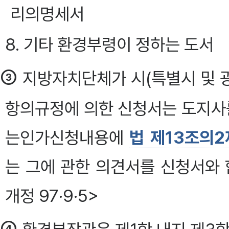
리의명세서
8. 기타 환경부령이 정하는 도서
③
지방자치단체가 시(특별시 및 광
항의규정에 의한 신청서는 도지사를
는인가신청내용에
법 제13조의2
는 그에 관한 의견서를 신청서와
개정 97·9·5>
④