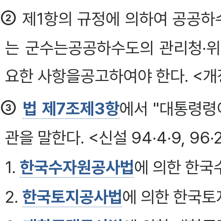
②
제1항의 규정에 의하여 공공하
는 군수는공공하수도의 관리청·위
요한 사항을공고하여야 한다. <개정 83
③
법 제7조제3항
에서 "대통령령
관을 말한다. <신설 94·4·9, 96·2·1
1.
한국수자원공사법
에 의한 한
2.
한국토지공사법
에 의한 한국