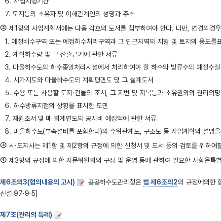
6. 사업시행기간
7. 토지등의 소유자 및 이해관계인의 성명과 주소
②
제1항의 사업계획서에는 다음 각호의 도서를 첨부하여야 한다. 다만, 변경의경우에는
1. 예정배수구역 또는 예정하수처리구역과 그 인근지역의 지형 및 토지의 용도를
2. 계획하수량 및 그 산출근거에 관한 서류
3. 마을하수도의 하수종말처리시설에서 처리하여야 할 하수와 방류수의 예정수질
4. 시가지도와 마을하수도의 계획평면도 및 그 설계도서
5. 수용 또는 사용할 토지·건물의 조서, 그 지번 및 지목등과 소유권외의 권리의
6. 하수방류지점의 상황을 표시한 도면
7. 재원조서 및 매 회계연도의 공사비 예정액에 관한 서류
8. 마을하수도(부속설비를 포함한다)의 수위관계도, 구조도 등 사업계획의 설명
③
시·도지사는 제1항 및 제2항의 규정에 의한 신청서 및 도서 등의 검토를 위하여필요
④
제3항의 규정에 의한 자문위원회의 구성 및 운영 등에 관하여 필요한 사항은특별시·광
제6조의3(협의내용의 고시)
공공하수도관리청은
법 제6조의2
의 규정에의한 
신설 97·9·5]
제7조(관리의 특례)