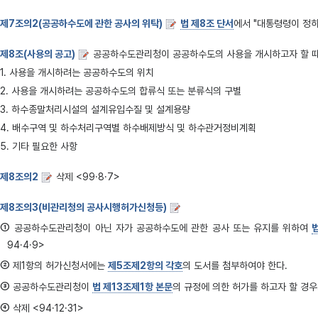
제7조의2(공공하수도에 관한 공사의 위탁)
법 제8조 단서
에서 "대통령령이 정
제8조(사용의 공고)
공공하수도관리청이 공공하수도의 사용을 개시하고자 할 
1. 사용을 개시하려는 공공하수도의 위치
2. 사용을 개시하려는 공공하수도의 합류식 또는 분류식의 구별
3. 하수종말처리시설의 설계유입수질 및 설계용량
4. 배수구역 및 하수처리구역별 하수배제방식 및 하수관거정비계획
5. 기타 필요한 사항
제8조의2
삭제 <99·8·7>
제8조의3(비관리청의 공사시행허가신청등)
①
공공하수도관리청이 아닌 자가 공공하수도에 관한 공사 또는 유지를 위하여
94·4·9>
②
제1항의 허가신청서에는
제5조제2항의 각호
의 도서를 첨부하여야 한다.
③
공공하수도관리청이
법 제13조제1항 본문
의 규정에 의한 허가를 하고자 할 경우그
④
삭제 <94·12·31>