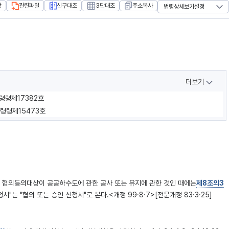
장
관련파일
신구대조
3단대조
주소복사
법령상세보기설정
더보기
통령령제17382호
통령령제15473호
 협의등의대상이 공공하수도에 관한 공사 또는 유지에 관한 것인 때에는
제8조의3
"는 "협의 또는 승인 신청서"로 본다.<개정 99·8·7>[전문개정 83·3·25]