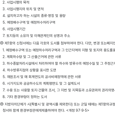
2. 사업시행의 목적
3. 사업시행지의 위치 및 면적
4. 설치하고자 하는 시설의 종류·명칭 및 용량
5. 예정배수구역 및 예정하수처리구역
6. 사업시행기간
7. 토지등의 소유자 및 이해관계인의 성명과 주소
②
제1항의 신청서에는 다음 각호의 도서를 첨부하여야 한다. 다만, 변경 또는폐지인가신청
1. 예정배수구역 또는 예정하수처리구역과 그 인근지역의 지형 및 토지의 용도를
2. 계획하수량 및 그 산출근거에 관한 서류
3. 하수종말처리시설에서 처리하여야 할 하수와 방류수의 예정수질 및 그 추정근
4. 하수방류지점의 상황을 표시한 도면
5. 재원조서 및 매 회계연도의 공사비예정액에 관한 서류
6. 시가지도와 공공하수도의 계획평면도 및 그 설계도서
7. 수용 또는 사용할 토지·건물의 조서, 그 지번 및 지목등과 소유권외의 권리의
8. 기타 환경부령이 정하는 도서
③
지방자치단체가 시(특별시 및 광역시를 제외한다) 또는 군일 때에는 제1항의규
청서와 함께 환경부장관에게제출하여야 한다. <개정 97·9·5>