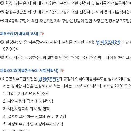
④
환경부장관은 제1항 내지 제3항의 규정에 의한 신청서 및 도서등의 검토를위하여 필요
⑤
환경부장관은 제1항 내지 제3항의 규정에 의한 신청서 및 도서 등의 기술적사항에
⑥
제4항의 규정에 의한 자문위원회의 구성·운영등에 관한 사항은 환경부령으로정한다. 
제6조(인가내용의 고시)
①
환경부장관은 하수종말처리시설의 설치를 인가한 때에는
법 제6조제2항
의 규
97·9·5>
②
시·도지사는 공공하수도의 설치를 인가한 때에는 조례가 정하는 바에 의하여 그인가
제6조의2(마을하수도의 사업계획서)
①
공공하수도관리청은
법 제6조의2
의 규정에 의하여마을하수도를 설치하거나 설
하는 경미한 사항을 변경하고자 하는 때에는 그러하지아니하다. <개정 2001·9·2
1. 사업시행자의 명칭 및 주소
2. 사업시행의 목적 및 기본방침
3. 사업시행지의 위치 및 면적
4. 설치하고자 하는 시설의 종류 및 명칭
5. 예정배수구역 및 예정하수처리구역