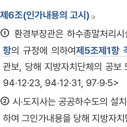
제6조(인가내용의 고시)
①
환경부장관은 하수종말처리시설
항
의 규정에 의하여
제5조제1항 
관보, 당해 지방자치단체의 공보
94·12·23, 94·12·31, 97·9·5>
②
시·도지사는 공공하수도의 설치
하여 그인가내용을 당해 지방자치