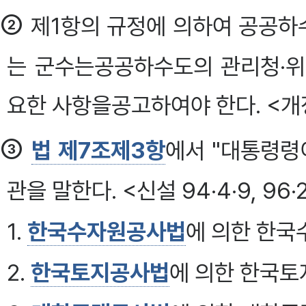
②
제1항의 규정에 의하여 공공하
는 군수는공공하수도의 관리청·위
요한 사항을공고하여야 한다. <개정 83
③
법 제7조제3항
에서 "대통령령
관을 말한다. <신설 94·4·9, 96·2·1
1.
한국수자원공사법
에 의한 한
2.
한국토지공사법
에 의한 한국