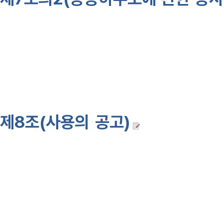
이 정하는기관"이라 함은
제7조제
3항제7호
의 기관의 경우 환경부
97·9·5]
제8조(사용의 공고)
공공하수도
자 할 때에는
법 제9조
]에 규정하
<개정 83·3·25, 94·4·9, 94·12·
1. 사용을 개시하려는 공공하수도의