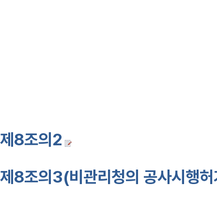
2. 사용을 개시하려는 공공하수도
3. 하수종말처리시설의 설계유입수
4. 배수구역 및 하수처리구역별 
5. 기타 필요한 사항
제8조의2
삭제 <99·8·7>
제8조의3(비관리청의 공사시행허
①
공공하수도관리청이 아닌 자가 