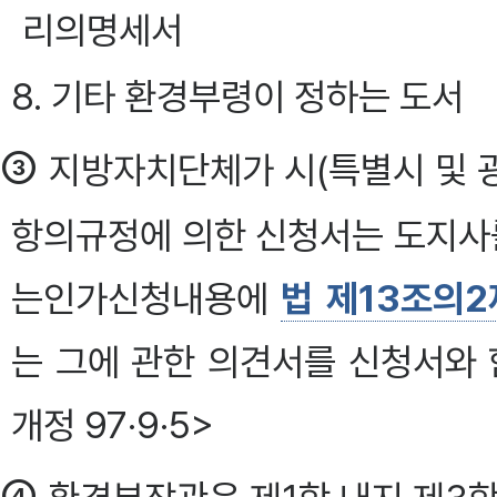
리의명세서
8. 기타 환경부령이 정하는 도서
③
지방자치단체가 시(특별시 및 광
항의규정에 의한 신청서는 도지사를
는인가신청내용에
법 제13조의2
는 그에 관한 의견서를 신청서와
개정 97·9·5>
④