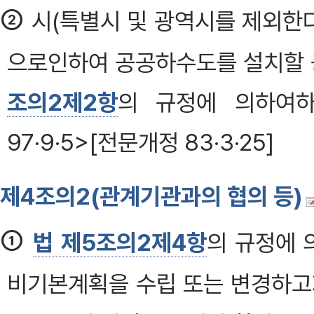
②
시(특별시 및 광역시를 제외한다
으로인하여 공공하수도를 설치할 
조의2제2항
의 규정에 의하여하
97·9·5>[전문개정 83·3·25]
제4조의2(관계기관과의 협의 등)
①
법 제5조의2제4항
의 규정에 
비기본계획을 수립 또는 변경하고