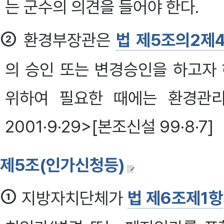
는 군수의 의견을 들어야 한다.
②
환경부장관은
법 제5조의2제
의 승인 또는 변경승인을 하고자
위하여 필요한 때에는 환경관리
2001·9·29>[본조신설 99·8·7]
제5조(인가신청등)
①
지방자치단체가
법 제6조제1항