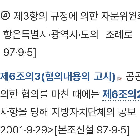
④
제3항의 규정에 의한 자문위원회
항은특별시·광역시·도의 조례로 정
97·9·5]
제6조의3(협의내용의 고시)
공
의한 협의를 마친 때에는
제6조의
사항을 당해 지방자치단체의 공보 
2001·9·29>[본조신설 97·9·5]