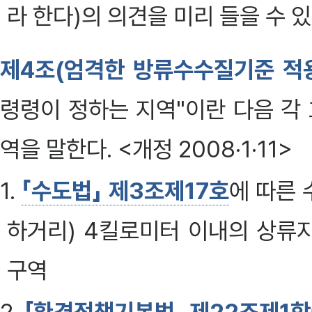
라 한다)의 의견을 미리 들을 수 있
제4조(엄격한 방류수수질기준 적
령령이 정하는 지역"이란 다음 각
역을 말한다. <개정 2008·1·11>
1.
「수도법」 제3조제17호
에 따른
하거리) 4킬로미터 이내의 상류
구역