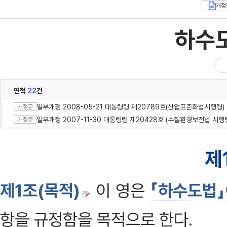
개정
하수
연혁
22
건
일부개정 2008-05-21 대통령령 제20789호(산업표준화법시행령)
개정문
일부개정 2007-11-30 대통령령 제20428호 (수질환경보전법 시행
개정문
제
제1조(목적)
이 영은
「하수도법」
항을 규정함을 목적으로 한다.