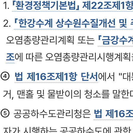
1.
「환경정책기본법」 제22조제1
2.
「한강수계 상수원수질개선 및 
오염총량관리계획 또는
「금강수
조
에 따른 오염총량관리시행계획
④
법 제16조제1항 단서
에서 "
거, 맨홀 및 물받이의 청소를 말한
⑤
공공하수도관리청은
법 제16
자가 시행하는 공공하수도에 관한 