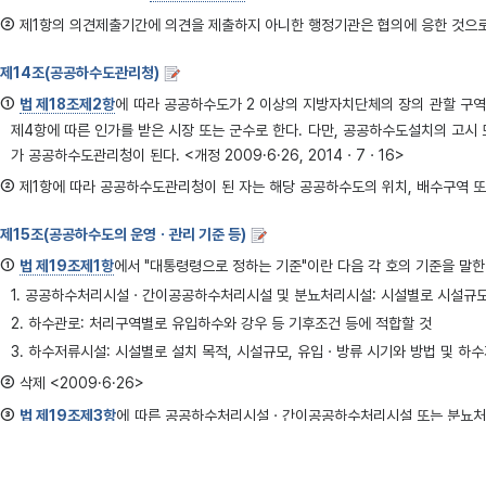
②
제1항의 의견제출기간에 의견을 제출하지 아니한 행정기관은 협의에 응한 것으로
제14조(공공하수도관리청)
①
법 제18조제2항
에 따라 공공하수도가 2 이상의 지방자치단체의 장의 관할 구
제4항에 따른 인가를 받은 시장 또는 군수로 한다. 다만, 공공하수도설치의 고시
가 공공하수도관리청이 된다. <개정 2009·6·26, 2014ㆍ7ㆍ16>
②
제1항에 따라 공공하수도관리청이 된 자는 해당 공공하수도의 위치, 배수구역 또
제15조(공공하수도의 운영ㆍ관리 기준 등)
①
법 제19조제1항
에서 "대통령령으로 정하는 기준"이란 다음 각 호의 기준을 말한다. 
1. 공공하수처리시설ㆍ간이공공하수처리시설 및 분뇨처리시설: 시설별로 시설규모,
2. 하수관로: 처리구역별로 유입하수와 강우 등 기후조건 등에 적합할 것
3. 하수저류시설: 시설별로 설치 목적, 시설규모, 유입ㆍ방류 시기와 방법 및 하
②
삭제 <2009·6·26>
③
법 제19조제3항
에 따른 공공하수처리시설ㆍ간이공공하수처리시설 또는 분뇨처리시
여야 한다. <개정 2008·11·5, 2011·2·9, 2014ㆍ7ㆍ16>
1. 1일 처리용량이 500세제곱미터 이상인 공공하수처리시설 또는 100세제곱미터