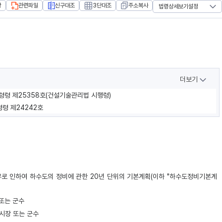
장
관련파일
신구대조
3단대조
주소복사
법령상세보기설정
더보기
통령령 제25358호(건설기술관리법 시행령)
령령 제24242호
사유로 인하여 하수도의 정비에 관한 20년 단위의 기본계획(이하 "하수도정비기본계
 또는 군수
·시장 또는 군수