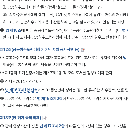
3. 공공하수도에 대한 합류식(합류식) 또는 분류식(분류식)의 구분
3의2. 하수저류시설의 설치 목적, 용량 및 하수저류시설에 유입된 하수의 처리방
4. 그 밖에 공공하수도의 사용과 관련하여 공고할 필요가 있다고 인정되는 사항
②
법 제18조
에 따른 공공하수도관리청(이하 "공공하수도관리청"이라 한다)이
법 
한다)과 시·도지사(공공하수도관리청이 시장·군수·구청장인 경우로 한정한다)에게 
제12조(공공하수도관리청이 아닌 자의 공사시행 등)
①
공공하수도관리청이 아닌 자가 공공하수도에 관한 공사 또는 유지를 위하여
법
제출(정보통신망에 의한 제출을 포함한다)하여야 한다.
②
제1항의 허가신청서에는 제7조제2항 각 호의 도서를 첨부하여야 한다.
③
삭제 <2014ㆍ7ㆍ16>
④
법 제16조제1항 단서
에서 "대통령령이 정하는 경미한 유지"란 하수관로, 맨홀 및
⑤
공공하수도관리청은
법 제16조제2항
에 따라 공공하수도관리청이 아닌 자가 시
에 고시 또는 공고하여야 한다.
제13조(인·허가 등의 의제)
①
관계 행정기관의 장은
법 제17조제2항
에 따른 협의요청이 있는 경우 그 요청을