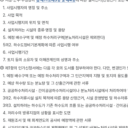
시장·군수·구청장이
법 제11조제3항 및 제4항
에 따른 설치인가(변경인가 또는 폐
1. 사업시행자의 명칭 및 주소
2. 사업 목적
3. 사업시행지의 위치 및 면적
4. 설치하려는 시설의 종류·명칭 및 용량
5. 예정 배수구역 및 예정 하수처리구역(분뇨처리시설은 제외한다)
5의2. 하수도정비기본계획에 따른 사업시행 여부
6. 사업시행기간
7. 토지 등의 소유자 및 이해관계인의 성명과 주소
②
제1항의 인가신청서에는 다음 각 호의 도서를 첨부하여야 한다. 다만, 변경인가 또
1. 예정 배수구역 또는 예정 하수처리구역과 그 인근지역의 지형 및 토지의 용도
2. 예상 하수량 또는 분뇨량 및 그 산출근거에 관한 서류
3. 공공하수처리시설ㆍ간이공공하수처리시설이나 분뇨처리시설에서 처리하여야 할 
3의2. 하수저류시설 설치 목적에 따른 용량 산정근거, 시설 운영방법 및 하수저
3의3. 설치하려는 하수도가 기존 하수도의 흐름 또는 공공하수처리시설ㆍ간이공
4. 처리수의 방류지점의 상황을 표시한 도면
5. 재원조서 및 매 회계연도의 공사비 예정액에 관한 서류
6. 시가지도면과 공공하수도의 계획평면도 및 그 설계도서(분뇨처리시설은 제외한