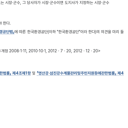
는 시장·군수, 그 당사자가 시장·군수이면 도지사가 지정하는 시장·군수
 한다.
경공단법」
에 따른 한국환경공단(이하 "한국환경공단"이라 한다)의 의견을 미리 들
8·1·11, 2010·10·1, 2012ㆍ7ㆍ20, 2012ㆍ12ㆍ20>
법률」 제4조제1항
및
「영산강·섬진강수계물관리및주민지원등에관한법률」 제4