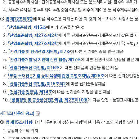
3. 공공하수처리시설ㆍ간이공공하수처리시설 또는 분뇨처리시설: 침수의 우려가 없
4. 하수저류시설: 침수피해와 수질오염 예방 및 하수의 재이용 등 하수저류시설의
②
법 제12조제3항
에 따른 하수도용 자재는 다음 각 호의 어느 하나에 해당하는 품질과 성능을 
1.
「산업표준화법」 제15조
에 따라 인증을 받은 것
2.
「산업표준화법」 제27조제2항
에 따른 단체표준인증표시제품으로서 같은 법 제
3.
「산업표준화법」 제27조제2항
에 따른 단체표준인증표시제품으로서 「수도법」 
4.
「환경기술 및 환경산업 지원법」 제7조
에 따른 신기술인증을 받은 제품
5.
「환경기술개발 및 지원에 관한 법률」 제17조
에 따른 환경표지의 인증을 받은 
6.
「산업기술혁신 촉진법」 제16조
에 따른 신제품의 인증을 받은 제품
7.
「부품·소재전문기업 등의 육성에 관한 특별조치법」 제25조
에 따른 신뢰성인증을
8.
「산업기술혁신 촉진법」 제15조의2
에 따른 신기술적용제품
9.
「건설기술 진흥법」 제14조
에 따른 신기술의 지정을 받은 제품
10.
「품질경영 및 공산품안전관리법」 제2조제10호
에 따른 안전ㆍ품질표시대상
제11조(사용의 공고)
①
법 제15조제1항
에서 "대통령령이 정하는 사항"이란 다음 각 호의 사항을 말한다. 
1. 공공하수도의 위치
2. 공공하수처리시설ㆍ간이공공하수처리시설의 설계 유입수질 및 설계 유입용량