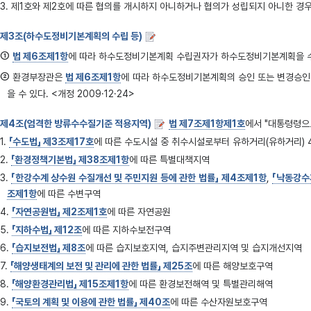
3. 제1호와 제2호에 따른 협의를 개시하지 아니하거나 협의가 성립되지 아니한 경
제3조(하수도정비기본계획의 수립 등)
①
법 제6조제1항
에 따라 하수도정비기본계획 수립권자가 하수도정비기본계획을 수
②
환경부장관은
법 제6조제1항
에 따라 하수도정비기본계획의 승인 또는 변경승인
을 수 있다. <개정 2009·12·24>
제4조(엄격한 방류수수질기준 적용지역)
법 제7조제1항제1호
에서 "대통령령으로 
1.
「수도법」 제3조제17호
에 따른 수도시설 중 취수시설로부터 유하거리(유하거리)
2.
「환경정책기본법」 제38조제1항
에 따른 특별대책지역
3.
「한강수계 상수원 수질개선 및 주민지원 등에 관한 법률」 제4조제1항
,
「낙동강수
조제1항
에 따른 수변구역
4.
「자연공원법」 제2조제1호
에 따른 자연공원
5.
「지하수법」 제12조
에 따른 지하수보전구역
6.
「습지보전법」 제8조
에 따른 습지보호지역, 습지주변관리지역 및 습지개선지역
7.
「해양생태계의 보전 및 관리에 관한 법률」 제25조
에 따른 해양보호구역
8.
「해양환경관리법」 제15조제1항
에 따른 환경보전해역 및 특별관리해역
9.
「국토의 계획 및 이용에 관한 법률」 제40조
에 따른 수산자원보호구역