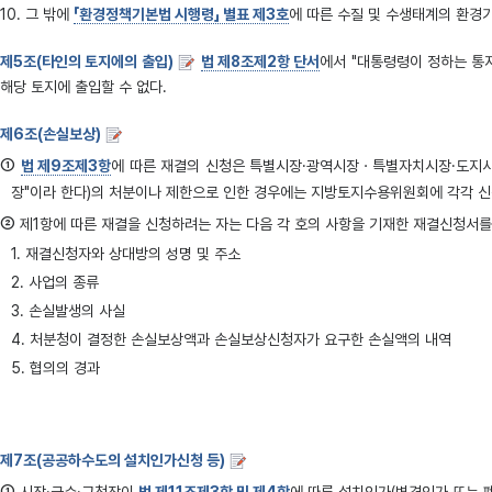
10. 그 밖에
「환경정책기본법 시행령」 별표 제3호
에 따른 수질 및 수생태계의 환경
제5조(타인의 토지에의 출입)
법 제8조제2항 단서
에서 "대통령령이 정하는 통
해당 토지에 출입할 수 없다.
제6조(손실보상)
①
법 제9조제3항
에 따른 재결의 신청은 특별시장·광역시장ㆍ특별자치시장·도지사 
장"이라 한다)의 처분이나 제한으로 인한 경우에는 지방토지수용위원회에 각각 신청
②
제1항에 따른 재결을 신청하려는 자는 다음 각 호의 사항을 기재한 재결신청서
1. 재결신청자와 상대방의 성명 및 주소
2. 사업의 종류
3. 손실발생의 사실
4. 처분청이 결정한 손실보상액과 손실보상신청자가 요구한 손실액의 내역
5. 협의의 경과
제7조(공공하수도의 설치인가신청 등)
①