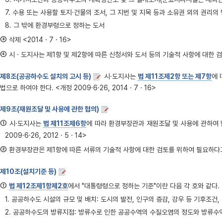
7. 수용 또는 사용할 토지·건물의 조서, 그 지번 및 지목 등과 소유권 외의 권리의
8. 그 밖에 환경부령으로 정하는 도서
③
삭제 <2014ㆍ7ㆍ16>
④
시ㆍ도지사는 제1항 및 제2항에 따른 신청서와 도서 등의 기술적 사항에 대한 검토
제8조(공공하수도 설치의 고시 등)
시·도지사는
법 제11조제2항 또는 제7항
에 
법으로 하여야 한다. <개정 2009·6·26, 2014ㆍ7ㆍ16>
제9조(재원조달 및 사용에 관한 협의)
①
시·도지사는
법 제11조제6항
에 따라 환경부장관과 재원조달 및 사용에 관하여 
2009·6·26, 2012ㆍ5ㆍ14>
②
환경부장관은 제1항에 따른 서류의 기술적 사항에 대한 검토를 위하여 필요하다고 
제10조(설치기준 등)
①
법 제12조제1항제2호
에서 "대통령령으로 정하는 기준"이란 다음 각 호와 같다. <개
1. 공공하수도 시설의 규모 및 배치: 도시의 발전, 인구의 증감, 강우 등 기후조
2. 공공하수도의 방류지점: 방류수로 인한 공공수역의 수질오염의 정도와 방류수