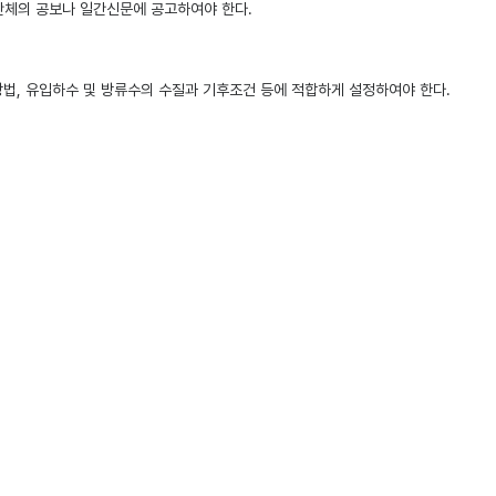
단체의 공보나 일간신문에 공고하여야 한다.
방법, 유입하수 및 방류수의 수질과 기후조건 등에 적합하게 설정하여야 한다.
 검사는 월 1회 이상 실시하여야 한다. <개정 2008·11·5, 2011·2·9>
항
에 따라 수질원격감시체계 관제센터에 자동으로 전송되는 자료를 행정자료로 활
장 및 시·도지사에게 각각 보고하여야 한다.