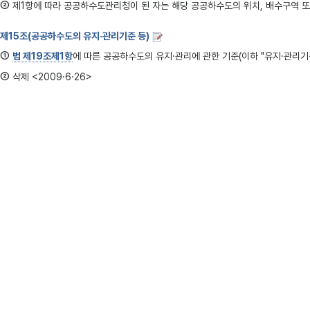
②
제1항에 따라 공공하수도관리청이 된 자는 해당 공공하수도의 위치, 배수구역 또
제15조(공공하수도의 유지·관리기준 등)
①
법 제19조제1항
에 따른 공공하수도의 유지·관리에 관한 기준(이하 "유지·관리
②
삭제 <2009·6·26>
③
법 제19조제3항
에 따른 공공하수처리시설 또는 분뇨처리시설의 방류수 수질검사는 다
1. 분뇨처리시설 및 1일 처리용량이 500세제곱미터 이상인 공공하수처리시설: 매
2. 1일 처리용량이 50세제곱미터 이상 500세제곱미터 미만인 공공하수처리시설
3. 1일 처리용량이 50세제곱미터 미만인 공공하수처리시설： 월 1회 이상
④
제3항에 따른 방류수 수질검사의 항목은
법 제7조제1항
에 따른 방류수 수질기준
용할 수 있는 항목은 제외한다. <신설 2008·11·5>
⑤
법 제19조제3항
에 따른 공공하수처리시설이나 분뇨처리시설의 찌꺼기 성분검사와
⑥
법 제19조제3항
에 따라 방류수 수질검사나 찌꺼기 성분검사를 한 경우에는 환
제16조(기술진단 등)
공공하수도관리청은
법 제20조제1항 및 제2항
에 따라 
제17조
삭제 <2011ㆍ 6ㆍ8>