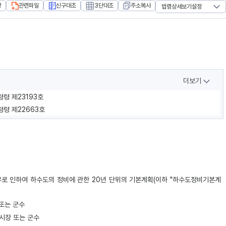
장
관련파일
신구대조
3단대조
주소복사
법령상세보기설정
더보기
령령 제23193호
령령 제22663호
사유로 인하여 하수도의 정비에 관한 20년 단위의 기본계획(이하 "하수도정비기본계
 또는 군수
·시장 또는 군수