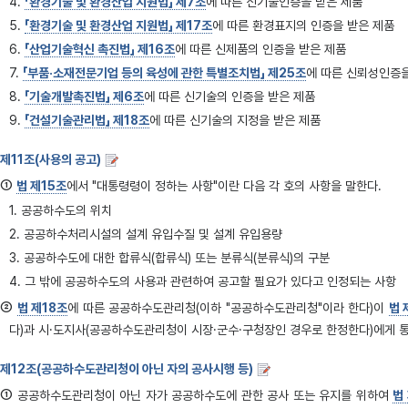
4.
「환경기술 및 환경산업 지원법」 제7조
에 따른 신기술인증을 받은 제품
5.
「환경기술 및 환경산업 지원법」 제17조
에 따른 환경표지의 인증을 받은 제품
6.
「산업기술혁신 촉진법」 제16조
에 따른 신제품의 인증을 받은 제품
7.
「부품·소재전문기업 등의 육성에 관한 특별조치법」 제25조
에 따른 신뢰성인증을
8.
「기술개발촉진법」 제6조
에 따른 신기술의 인증을 받은 제품
9.
「건설기술관리법」 제18조
에 따른 신기술의 지정을 받은 제품
제11조(사용의 공고)
①
법 제15조
에서 "대통령령이 정하는 사항"이란 다음 각 호의 사항을 말한다.
1. 공공하수도의 위치
2. 공공하수처리시설의 설계 유입수질 및 설계 유입용량
3. 공공하수도에 대한 합류식(합류식) 또는 분류식(분류식)의 구분
4. 그 밖에 공공하수도의 사용과 관련하여 공고할 필요가 있다고 인정되는 사항
②
법 제18조
에 따른 공공하수도관리청(이하 "공공하수도관리청"이라 한다)이
법 
다)과 시·도지사(공공하수도관리청이 시장·군수·구청장인 경우로 한정한다)에게 
제12조(공공하수도관리청이 아닌 자의 공사시행 등)
①
공공하수도관리청이 아닌 자가 공공하수도에 관한 공사 또는 유지를 위하여
법