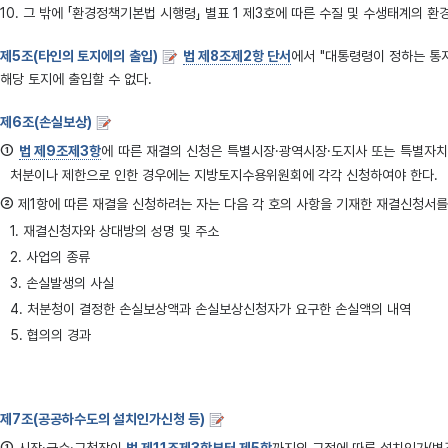
10. 그 밖에 「환경정책기본법 시행령」 별표 1 제3호에 따른 수질 및 수생태계의
제5조(타인의 토지에의 출입)
법 제8조제2항 단서
에서 "대통령령이 정하는 통
해당 토지에 출입할 수 없다.
제6조(손실보상)
①
법 제9조제3항
에 따른 재결의 신청은 특별시장·광역시장·도지사 또는 특별자치도
처분이나 제한으로 인한 경우에는 지방토지수용위원회에 각각 신청하여야 한다.
②
제1항에 따른 재결을 신청하려는 자는 다음 각 호의 사항을 기재한 재결신청서
1. 재결신청자와 상대방의 성명 및 주소
2. 사업의 종류
3. 손실발생의 사실
4. 처분청이 결정한 손실보상액과 손실보상신청자가 요구한 손실액의 내역
5. 협의의 경과
제7조(공공하수도의 설치인가신청 등)
①