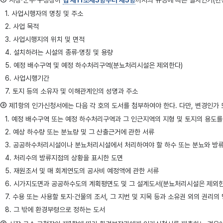
시장·군수·구청장이
법 제11조제3항부터 제5항
까지의 규정에 따른 설치인가(변
1. 사업시행자의 명칭 및 주소
2. 사업 목적
3. 사업시행지의 위치 및 면적
4. 설치하려는 시설의 종류·명칭 및 용량
5. 예정 배수구역 및 예정 하수처리구역(분뇨처리시설은 제외한다)
6. 사업시행기간
7. 토지 등의 소유자 및 이해관계인의 성명과 주소
②
제1항의 인가신청서에는 다음 각 호의 도서를 첨부하여야 한다. 다만, 변경인가
1. 예정 배수구역 또는 예정 하수처리구역과 그 인근지역의 지형 및 토지의 용도
2. 예상 하수량 또는 분뇨량 및 그 산출근거에 관한 서류
3. 공공하수처리시설이나 분뇨처리시설에서 처리하여야 할 하수 또는 분뇨와 방류
4. 처리수의 방류지점의 상황을 표시한 도면
5. 재원조서 및 매 회계연도의 공사비 예정액에 관한 서류
6. 시가지도면과 공공하수도의 계획평면도 및 그 설계도서(분뇨처리시설은 제외한
7. 수용 또는 사용할 토지·건물의 조서, 그 지번 및 지목 등과 소유권 외의 권리의
8. 그 밖에 환경부령으로 정하는 도서