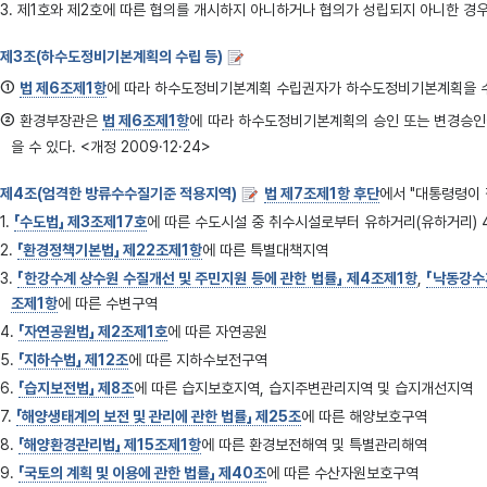
3. 제1호와 제2호에 따른 협의를 개시하지 아니하거나 협의가 성립되지 아니한 경
제3조(하수도정비기본계획의 수립 등)
①
법 제6조제1항
에 따라 하수도정비기본계획 수립권자가 하수도정비기본계획을 수
②
환경부장관은
법 제6조제1항
에 따라 하수도정비기본계획의 승인 또는 변경승인
을 수 있다. <개정 2009·12·24>
제4조(엄격한 방류수수질기준 적용지역)
법 제7조제1항 후단
에서 "대통령령이 정
1.
「수도법」 제3조제17호
에 따른 수도시설 중 취수시설로부터 유하거리(유하거리)
2.
「환경정책기본법」 제22조제1항
에 따른 특별대책지역
3.
「한강수계 상수원 수질개선 및 주민지원 등에 관한 법률」 제4조제1항
,
「낙동강수
조제1항
에 따른 수변구역
4.
「자연공원법」 제2조제1호
에 따른 자연공원
5.
「지하수법」 제12조
에 따른 지하수보전구역
6.
「습지보전법」 제8조
에 따른 습지보호지역, 습지주변관리지역 및 습지개선지역
7.
「해양생태계의 보전 및 관리에 관한 법률」 제25조
에 따른 해양보호구역
8.
「해양환경관리법」 제15조제1항
에 따른 환경보전해역 및 특별관리해역
9.
「국토의 계획 및 이용에 관한 법률」 제40조
에 따른 수산자원보호구역