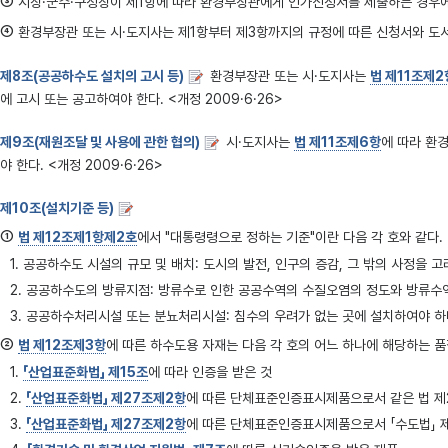
③
시장·군수·구청장이 제1항에 따라 환경부장관에게 인가신청서를 제출하는 경우에
④
환경부장관 또는 시·도지사는 제1항부터 제3항까지의 규정에 따른 신청서와 도서 
제8조(공공하수도 설치의 고시 등)
환경부장관 또는 시·도지사는
법 제11조제2
에 고시 또는 공고하여야 한다. <개정 2009·6·26>
제9조(재원조달 및 사용에 관한 협의)
시·도지사는
법 제11조제6항
에 따라 환
야 한다. <개정 2009·6·26>
제10조(설치기준 등)
①
법 제12조제1항제2호
에서 "대통령령으로 정하는 기준"이란 다음 각 호와 같다. <
1. 공공하수도 시설의 규모 및 배치: 도시의 발전, 인구의 증감, 그 밖의 사정을
2. 공공하수도의 방류지점: 방류수로 인한 공공수역의 수질오염의 정도와 방류수
3. 공공하수처리시설 또는 분뇨처리시설: 침수의 우려가 없는 곳에 설치하여야 하
②
법 제12조제3항
에 따른 하수도용 자재는 다음 각 호의 어느 하나에 해당하는 품질과 성능을
1.
「산업표준화법」 제15조
에 따라 인증을 받은 것
2.
「산업표준화법」 제27조제2항
에 따른 단체표준인증표시제품으로서 같은 법 제
3.
「산업표준화법」 제27조제2항
에 따른 단체표준인증표시제품으로서 「수도법」 