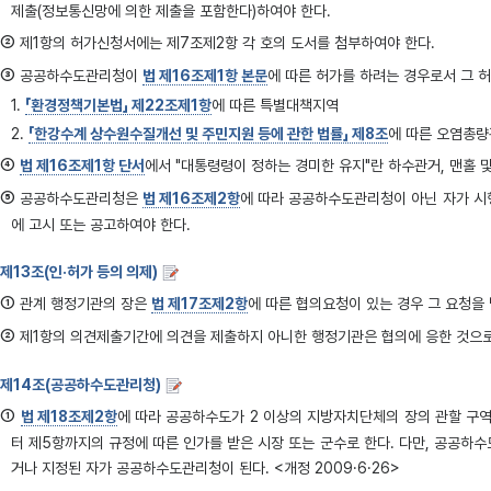
제출(정보통신망에 의한 제출을 포함한다)하여야 한다.
②
제1항의 허가신청서에는 제7조제2항 각 호의 도서를 첨부하여야 한다.
③
공공하수도관리청이
법 제16조제1항 본문
에 따른 허가를 하려는 경우로서 그 
1.
「환경정책기본법」 제22조제1항
에 따른 특별대책지역
2.
「한강수계 상수원수질개선 및 주민지원 등에 관한 법률」 제8조
에 따른 오염총
④
법 제16조제1항 단서
에서 "대통령령이 정하는 경미한 유지"란 하수관거, 맨홀 
⑤
공공하수도관리청은
법 제16조제2항
에 따라 공공하수도관리청이 아닌 자가 시
에 고시 또는 공고하여야 한다.
제13조(인·허가 등의 의제)
①
관계 행정기관의 장은
법 제17조제2항
에 따른 협의요청이 있는 경우 그 요청을
②
제1항의 의견제출기간에 의견을 제출하지 아니한 행정기관은 협의에 응한 것으로
제14조(공공하수도관리청)
①
법 제18조제2항
에 따라 공공하수도가 2 이상의 지방자치단체의 장의 관할 구
터 제5항까지의 규정에 따른 인가를 받은 시장 또는 군수로 한다. 다만, 공공하
거나 지정된 자가 공공하수도관리청이 된다. <개정 2009·6·26>