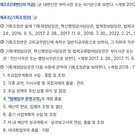
제3조(대변인의 직급)
대변인은 부이사관 또는 서기관으로 보한다. <개정 2013·3
제4조(기획조정관)
①
기획조정관 밑에 기획재정담당관, 혁신행정감사담당관, 법제정보담당관, 법제교류협력담당관, 법령데
24., 2016. 9. 5., 2017. 2. 28., 2017. 11. 9., 2018. 7. 30., 2022. 2. 21.
②
기획조정관은 고위공무원단에 속하는 일반직공무원으로 보하되, 그 직위의 직무등급은
③
기획재정담당관, 혁신행정감사담당관 및 법제교류협력담당관은 부이사관 또는
관ㆍ전산사무관 또는 행정사무관으로 보한다. <개정 2017. 2. 28., 2017. 11. 9., 2018. 7
④
기획재정담당관은 다음 사항에 관하여 기획조정관을 보좌한다. <개정 2018ㆍ1
1. 주요업무계획의 수립ㆍ종합 및 조정
2. 각종 공약, 지시사항 및 국정과제의 총괄ㆍ관리
3. 주요 정책의 추진 상황 파악 및 점검
4.
「법제업무 운영규정」
의 개정 총괄
5. 예산의 편성, 집행의 조정 및 결산
6. 중기 사업계획의 수립 및 조정
7. 처 내 예산의 성과계획서ㆍ성과보고서의 작성, 총괄 및 조정
8. 대국회업무의 총괄ㆍ지원