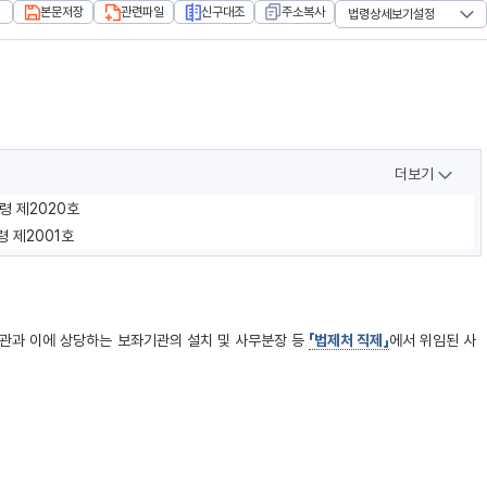
본문저장
관련파일
신구대조
주소복사
법령상세보기설정
더보기
리령 제2020호
령 제2001호
기관과 이에 상당하는 보좌기관의 설치 및 사무분장 등
「법제처 직제」
에서 위임된 사