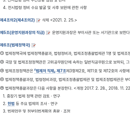
3. 전시법령 정비 추진상황 점검 및 관리
4. 전시법령 정비 수요 발굴 및 사후 보완에 관한 사항
제4조의2(제4조의2)
삭제 <2021. 2. 25.>
제5조(운영지원과장의 직급)
운영지원과장은 부이사관 또는 서기관으로 보한다
제6조(법제정책국)
①
법제정책국에 법제정책총괄과, 법령정비과, 법제조정총괄법제관 1명 및 법제조정법
②
국장 및 법제조정정책관은 고위공무원단에 속하는 일반직공무원으로 보하되, 그 직위의
③
법제조정정책관은
「법제처 직제」
제7조
제3항제2호, 제11호 및 제12호의 사항에 
④
법제정책총괄과장, 법령정비과장, 법제조정총괄법제관 및 법제조정법제관은 부이사관 또
⑤
법제정책총괄과장은 다음 사항을 분장한다. <개정 2017. 2. 28., 2018. 11. 22., 
1. 중장기 법제 정책 관련 검토ㆍ연구
2.
헌법
등 주요 법제의 조사ㆍ연구
3. 법제업무 및 정부입법계획의 총괄ㆍ조정
3의2. 중장기 입법계획의 총괄ㆍ조정
4. 법령안 입법예고제도의 총괄