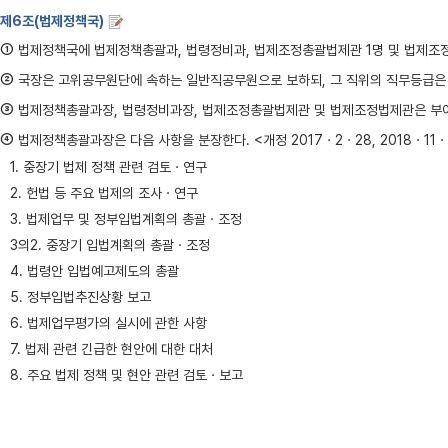
제6조(법제정책국)
①
법제정책국에 법제정책총괄과, 법령정비과, 법제조정총괄법제관 1명 및 법제조정법
②
국장은 고위공무원단에 속하는 일반직공무원으로 보하되, 그 직위의 직무등급은
③
법제정책총괄과장, 법령정비과장, 법제조정총괄법제관 및 법제조정법제관은 부이
④
법제정책총괄과장은 다음 사항을 분장한다. <개정 2017ㆍ2ㆍ28, 2018ㆍ11ㆍ
1. 중장기 법제 정책 관련 검토ㆍ연구
2. 헌법 등 주요 법제의 조사ㆍ연구
3. 법제업무 및 정부입법계획의 총괄ㆍ조정
3의2. 중장기 입법계획의 총괄ㆍ조정
4. 법령안 입법예고제도의 총괄
5. 정부입법추진상황 보고
6. 법제업무평가의 실시에 관한 사항
7. 법제 관련 긴급한 현안에 대한 대처
8. 주요 법제 정책 및 현안 관련 검토ㆍ보고
9. 법령안의 국무회의 상정 등 관리
10. 법률안의 국회제출 및 정부이송법률안의 접수