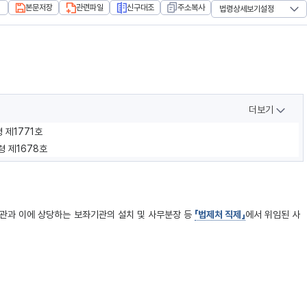
본문저장
관련파일
신구대조
주소복사
법령상세보기설정
더보기
령 제1771호
령 제1678호
기관과 이에 상당하는 보좌기관의 설치 및 사무분장 등
「법제처 직제」
에서 위임된 사