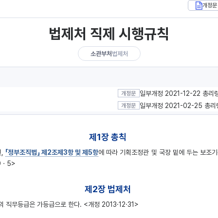
개정문
법제처 직제 시행규칙
소관부처
법제처
일부개정 2021-12-22 총리
개정문
일부개정 2021-02-25 총리
개정문
제1장 총칙
원,
「정부조직법」 제2조제3항 및 제5항
에 따라 기획조정관 및 국장 밑에 두는 보조
9ㆍ5>
제2장 법제처
무등급은 가등급으로 한다. <개정 2013·12·31>