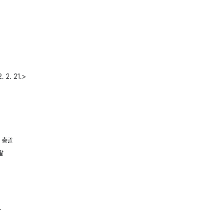
. 21.>
 총괄
괄
.