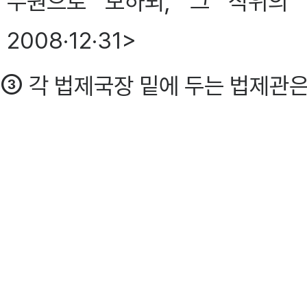
무원으로 보하되, 그 직위의 
2008·12·31>
③
각 법제국장 밑에 두는 법제관은
제8조(법령해석국)
①
법령해석국에 법령해석총괄과,
회문화법령해석과를 둔다. <개정 
②
국장은 고위공무원단에 속하는 