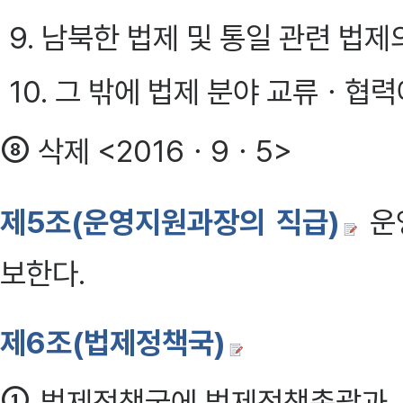
9. 남북한 법제 및 통일 관련 법
10. 그 밖에 법제 분야 교류ㆍ협
⑧
삭제 <2016ㆍ9ㆍ5>
제5조(운영지원과장의 직급)
운
보한다.
제6조(법제정책국)
①
법제정책국에 법제정책총괄과, 