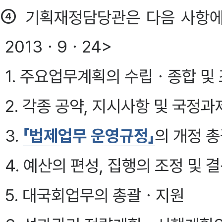
④
기획재정담당관은 다음 사항에
2013ㆍ9ㆍ24>
1. 주요업무계획의 수립ㆍ종합 및
2. 각종 공약, 지시사항 및 국정
3.
「법제업무 운영규정」
의 개정 
4. 예산의 편성, 집행의 조정 및 
5. 대국회업무의 총괄ㆍ지원