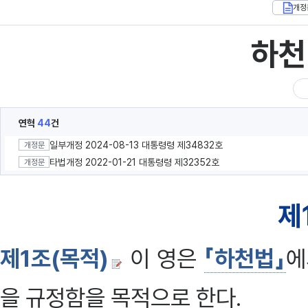
개정
하천
연혁
44
건
일부개정 2024-08-13 대통령령 제34832호
개정문
타법개정 2022-01-21 대통령령 제32352호
개정문
제
제1조(목적)
이 영은
「하천법」
에
을 규정함을 목적으로 한다.