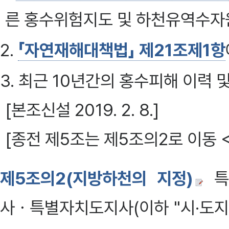
른 홍수위험지도 및 하천유역수
2.
「자연재해대책법」 제21조제1항
3. 최근 10년간의 홍수피해 이력 
[본조신설 2019. 2. 8.]
[종전 제5조는 제5조의2로 이동 <20
제5조의2(지방하천의 지정)
특
사ㆍ특별자치도지사(이하 "시·도지