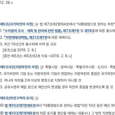
12. 28.>
제5조(국가하천의 지정)
법 제7조제2항제4호에서 “대통령령으로 정하는 하천”이란
1.
「수자원의 조사ㆍ계획 및 관리에 관한 법률」 제7조제1항
및
제18조
에 따른 홍수
2.
「자연재해대책법」 제21조제1항
에 따른 재해지도
3. 최근 10년간의 홍수피해 이력 및 규모
[본조신설 2019. 2. 8.]
[종전 제5조는 제5조의2로 이동 <2019. 2. 8.>]
제5조의2(지방하천의 지정)
특별시장ㆍ광역시장ㆍ특별자치시장ㆍ도지사ㆍ특별자치
1. 국가하천의 기점 또는 지방하천의 기점과 연접하는 지방하천의 종점은 국가하천
2. 하나의 하천을 2개 이상의 명칭으로 지정하지 아니할 것
3. 공유수면의 매립 등으로 해안선이 변경될 경우 하천의 종점을 변경하도록 할 것
제6조(하천구역의 토지)
①
법 제10조제1항제6호
에서 "대통령령으로 정하는 방법"이란 10년 동안 매년 
②
법 제10조제1항제6호
에 따른 토지를 판단할 때에는 대홍수나 그 밖의 자연현