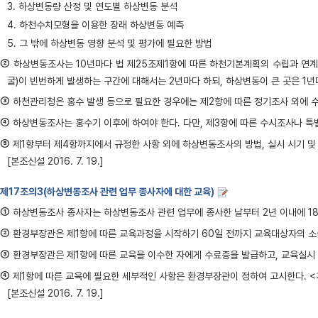
3. 하상변동량 산정 및 연도별 하상변동 분석
4. 하천수치모형을 이용한 장래 하상변동 예측
5. 그 밖에 하상변동 영향 분석 및 평가에 필요한 방법
②
하상변동조사는 10년마다 법 제25조제1항에 따른 하천기본계획의 수립과 연계하
굴)이 빈번하게 발생하는 구간에 대해서는 2년마다 하되, 하상변동이 큰 곳은 1년
③
하천관리청은 홍수 발생 등으로 필요한 경우에는 제2항에 따른 정기조사 외에 수
④
하상변동조사는 홍수기 이후에 하여야 한다. 다만, 제3항에 따른 수시조사나 특
⑤
제1항부터 제4항까지에서 규정한 사항 외에 하상변동조사의 방법, 실시 시기 및 주
[본조신설 2016. 7. 19.]
제17조의3(하상변동조사 관련 업무 종사자에 대한 교육)
①
하상변동조사 종사자는 하상변동조사 관련 업무에 종사한 날부터 2년 이내에 18
②
환경부장관은 제1항에 따른 교육과정을 시작하기 60일 전까지 교육대상자의 소속 기
③
환경부장관은 제1항에 따른 교육을 이수한 자에게 수료증을 발급하고, 교육실시 결과를
④
제1항에 따른 교육에 필요한 세부적인 사항은 환경부장관이 정하여 고시한다. <개정 2
[본조신설 2016. 7. 19.]