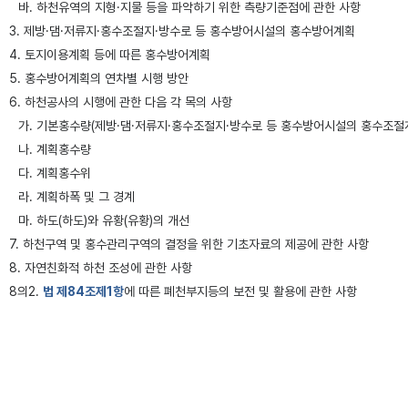
바. 하천유역의 지형·지물 등을 파악하기 위한 측량기준점에 관한 사항
3. 제방·댐·저류지·홍수조절지·방수로 등 홍수방어시설의 홍수방어계획
4. 토지이용계획 등에 따른 홍수방어계획
5. 홍수방어계획의 연차별 시행 방안
6. 하천공사의 시행에 관한 다음 각 목의 사항
가. 기본홍수량(제방·댐·저류지·홍수조절지·방수로 등 홍수방어시설의 홍수조절
나. 계획홍수량
다. 계획홍수위
라. 계획하폭 및 그 경계
마. 하도(하도)와 유황(유황)의 개선
7. 하천구역 및 홍수관리구역의 결정을 위한 기초자료의 제공에 관한 사항
8. 자연친화적 하천 조성에 관한 사항
8의2.
법 제84조제1항
에 따른 폐천부지등의 보전 및 활용에 관한 사항
9. 그 밖에 하천의 환경보전과 적절한 이용에 관한 사항
③
법 제25조제5항 단서에서 “대통령령으로 정하는 경미한 사항”이란 다음 각 호
1. 제2항제6호나목에 따른 계획홍수량을 100분의 10 이하의 범위에서 증가시키
2. 제2항제6호라목에 따른 계획하폭을 100분의 10 이하의 범위에서 확대하거나