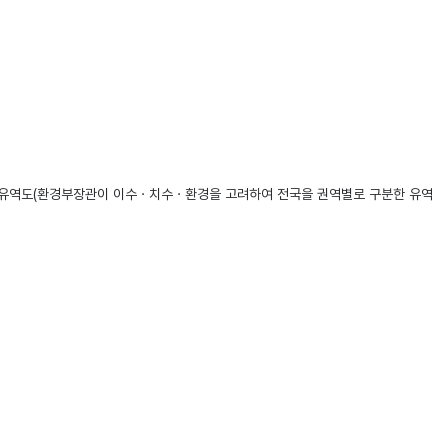
공통유역도(환경부장관이 이수ㆍ치수ㆍ환경을 고려하여 전국을 권역별로 구분한 유역