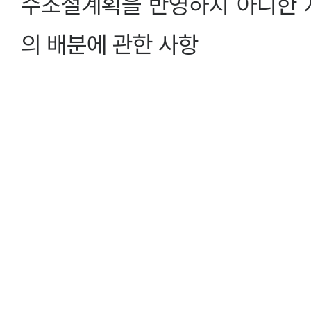
수조절계획을 반영하지 아니한 
의 배분에 관한 사항
나. 계획홍수량
다. 계획홍수위
라. 계획하폭 및 그 경계
마. 하도(하도)와 유황(유황)의 
7. 하천구역 및 홍수관리구역의 
8. 자연친화적 하천 조성에 관한 