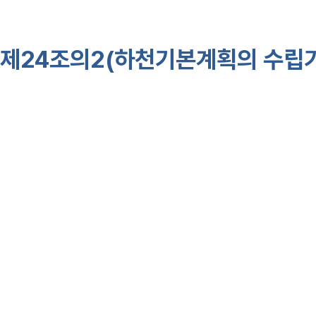
하거나 100분의 1 이하의 범위
제24조의2(하천기본계획의 수립기
①
법 제25조제8항
에 따라 하천기
하여야 한다. <개정 2017ㆍ7ㆍ1
1. 유역의 강우, 하천의 유량, 
수, 이수(이수), 환경 및 친수 
계적인 정비와 하천의 이용 및 
도록 할 것