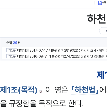
개정
하천
연혁
29
건
개정문
개정문
제
제1조(목적)
이 영은
「하천법」
에
을 규정함을 목적으로 한다.