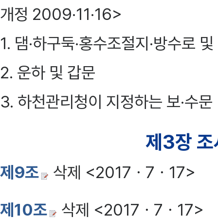
개정 2009·11·16>
1. 댐·하구둑·홍수조절지·방수로 및
2. 운하 및 갑문
3. 하천관리청이 지정하는 보·수문
제3장 조
제9조
삭제 <2017ㆍ7ㆍ17>
제10조
삭제 <2017ㆍ7ㆍ17>