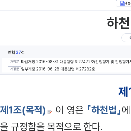
개정
하천
연혁
27
건
개정문
일부개정 2016-06-28 대통령령 제27282호
개정문
제
제1조(목적)
이 영은
「하천법」
에
을 규정함을 목적으로 한다.