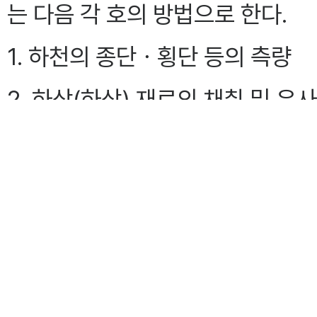
는 다음 각 호의 방법으로 한다.
1. 하천의 종단ㆍ횡단 등의 측량
2. 하상(하상) 재료의 채취 및 유
3. 하상변동량 산정 및 연도별 하
4. 하천수치모형을 이용한 장래 
5. 그 밖에 하상변동 영향 분석 
②
하상변동조사는 10년마다 법 
과 연계하여 하여야 한다. 다만