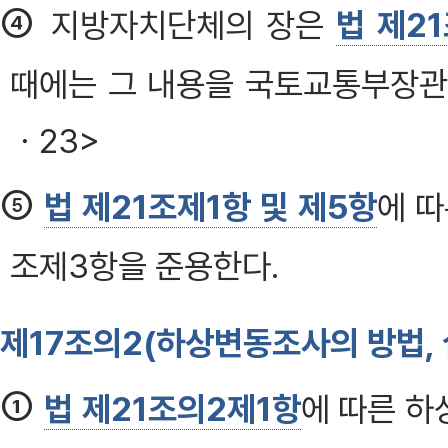
④
지방자치단체의 장은
법 제2
때에는 그 내용을 국토교통부장관에
ㆍ23>
⑤
법 제21조제1항 및 제5항
에 
조제3항을 준용한다.
제17조의2(하상변동조사의 방법, 
①
법 제21조의2제1항
에 따른 하