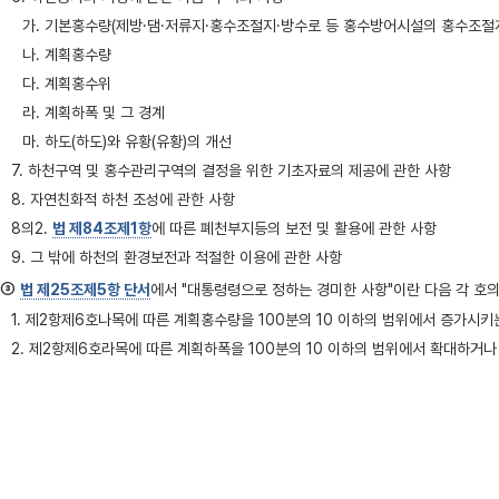
가. 기본홍수량(제방·댐·저류지·홍수조절지·방수로 등 홍수방어시설의 홍수조절
나. 계획홍수량
다. 계획홍수위
라. 계획하폭 및 그 경계
마. 하도(하도)와 유황(유황)의 개선
7. 하천구역 및 홍수관리구역의 결정을 위한 기초자료의 제공에 관한 사항
8. 자연친화적 하천 조성에 관한 사항
8의2.
법 제84조제1항
에 따른 폐천부지등의 보전 및 활용에 관한 사항
9. 그 밖에 하천의 환경보전과 적절한 이용에 관한 사항
③
법 제25조제5항 단서
에서 "대통령령으로 정하는 경미한 사항"이란 다음 각 호의
1. 제2항제6호나목에 따른 계획홍수량을 100분의 10 이하의 범위에서 증가시키
2. 제2항제6호라목에 따른 계획하폭을 100분의 10 이하의 범위에서 확대하거나
제24조의2(하천기본계획의 수립기준 등)
①
법 제25조제8항
에 따라 하천기본계획은 다음 각 호의 기준에 따라 수립하여야 한
1. 유역의 강우, 하천의 유량, 하천환경 및 하천의 이용 현황 등 하천의 치수, 
2.
「수자원의 조사ㆍ계획 및 관리에 관한 법률」 제17조
에 따른 수자원장기종합계