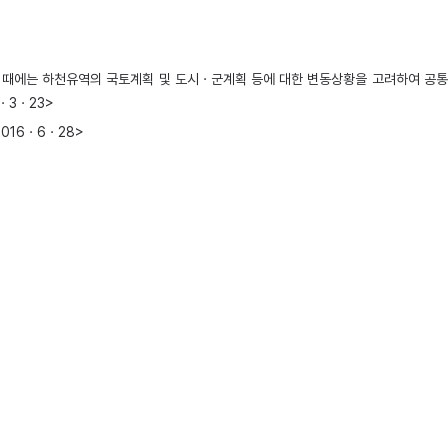
할 때에는 하천유역의 국토계획 및 도시ㆍ군계획 등에 대한 변동상황을 고려하여 공
3ㆍ3ㆍ23>
2016ㆍ6ㆍ28>