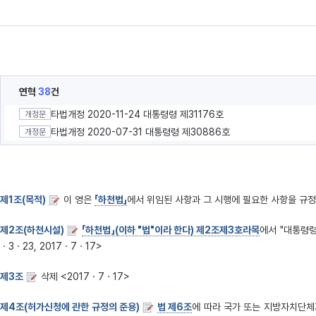
연혁
38
건
타법개정 2020-11-24 대통령령 제31176호
개정문
타법개정 2020-07-31 대통령령 제30886호
개정문
제1조(목적)
이 영은
「하천법」
에서 위임된 사항과 그 시행에 필요한 사항을 규정
제2조(하천시설)
「하천법」(이하 "법"이라 한다) 제2조제3호라목
에서 "대통령령
ㆍ3ㆍ23, 2017ㆍ7ㆍ17>
제3조
삭제 <2017ㆍ7ㆍ17>
제4조(허가신청에 관한 규정의 준용)
법 제6조
에 따라 국가 또는 지방자치단체가