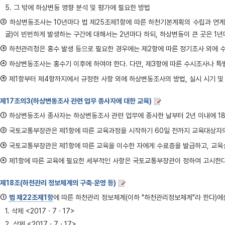
5. 그 밖에 하상변동 영향 분석 및 평가에 필요한 방법
②
하상변동조사는 10년마다 법 제25조제1항에 따른 하천기본계획의 수립과 연계하
굴)이 빈번하게 발생하는 구간에 대해서는 2년마다 하되, 하상변동이 큰 곳은 1년
③
하천관리청은 홍수 발생 등으로 필요한 경우에는 제2항에 따른 정기조사 외에 수
④
하상변동조사는 홍수기 이후에 하여야 한다. 다만, 제3항에 따른 수시조사나 특
⑤
제1항부터 제4항까지에서 규정한 사항 외에 하상변동조사의 방법, 실시 시기 및 
제17조의3(하상변동조사 관련 업무 종사자에 대한 교육)
①
하상변동조사 종사자는 하상변동조사 관련 업무에 종사한 날부터 2년 이내에 18
②
국토교통부장관은 제1항에 따른 교육과정을 시작하기 60일 전까지 교육대상자의
③
국토교통부장관은 제1항에 따른 교육을 이수한 자에게 수료증을 발급하고, 교육실
④
제1항에 따른 교육에 필요한 세부적인 사항은 국토교통부장관이 정하여 고시한다. 
제18조(하천관리 정보체계의 구축·운영 등)
①
법 제22조제1항
에 따른 하천관리 정보체계(이하 "하천관리정보체계"라 한다)에는 다음
1. 삭제 <2017ㆍ7ㆍ17>
2. 삭제 <2017ㆍ7ㆍ17>