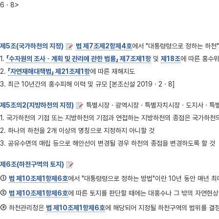
6ㆍ8>
제5조(국가하천의 지정)
법 제7조제2항제4호
에서 "대통령령으로 정하는 하천
1.
「수자원의 조사ㆍ계획 및 관리에 관한 법률」 제7조제1항
및
제18조
에 따른 홍수
2.
「자연재해대책법」 제21조제1항
에 따른 재해지도
3. 최근 10년간의 홍수피해 이력 및 규모 [본조신설 2019ㆍ2ㆍ8]
제5조의2(지방하천의 지정)
특별시장ㆍ광역시장ㆍ특별자치시장ㆍ도지사ㆍ특별자치
1. 국가하천의 기점 또는 지방하천의 기점과 연접하는 지방하천의 종점은 국가하천
2. 하나의 하천을 2개 이상의 명칭으로 지정하지 아니할 것
3. 공유수면의 매립 등으로 해안선이 변경될 경우 하천의 종점을 변경하도록 할 것
제6조(하천구역의 토지)
①
법 제10조제1항제6호
에서 "대통령령으로 정하는 방법"이란 10년 동안 매년 
②
법 제10조제1항제6호
에 따른 토지를 판단할 때에는 대홍수나 그 밖의 자연현
③
하천관리청은
법 제10조제1항제6호
에 해당되어 지정될 하천구역의 범위를 결