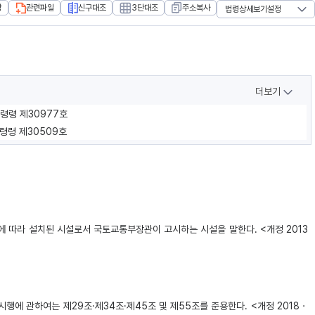
장
관련파일
신구대조
3단대조
주소복사
법령상세보기설정
더보기
통령령 제30977호
통령령 제30509호
에 따라 설치된 시설로서 국토교통부장관이 고시하는 시설을 말한다. <개정 2013
에 관하여는 제29조·제34조·제45조 및 제55조를 준용한다. <개정 2018ㆍ