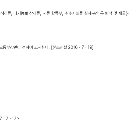
하류, 다기능보 상하류, 지류 합류부, 취수시설물 설치구간 등 퇴적 및 세굴(세
통부장관이 정하여 고시한다. [본조신설 2016ㆍ7ㆍ19]
17ㆍ7ㆍ17>