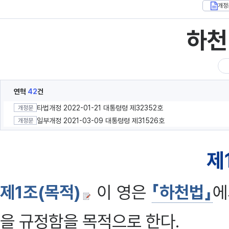
개정
하천
연혁
42
건
타법개정 2022-01-21 대통령령 제32352호
개정문
일부개정 2021-03-09 대통령령 제31526호
개정문
제
제1조(목적)
이 영은
「하천법」
에
을 규정함을 목적으로 한다.