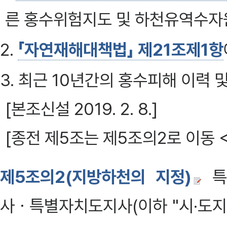
른 홍수위험지도 및 하천유역수
2.
「자연재해대책법」 제21조제1항
3. 최근 10년간의 홍수피해 이력 
[본조신설 2019. 2. 8.]
[종전 제5조는 제5조의2로 이동 <20
제5조의2(지방하천의 지정)
특
사ㆍ특별자치도지사(이하 "시·도지