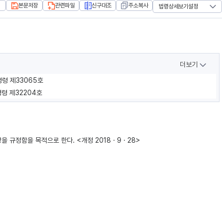
본문저장
관련파일
신구대조
주소복사
법령상세보기설정
더보기
령령 제33065호
령령 제32204호
을 규정함을 목적으로 한다. <개정 2018ㆍ9ㆍ28>