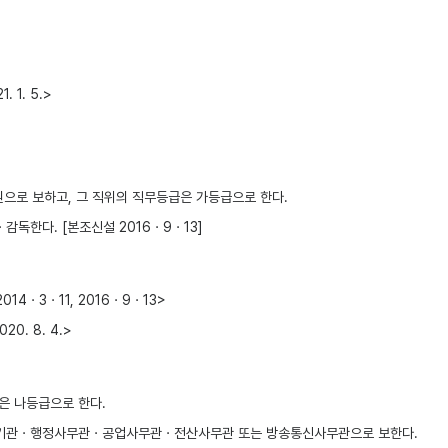
1. 5.>
으로 보하고, 그 직위의 직무등급은 가등급으로 한다.
독한다. [본조신설 2016ㆍ9ㆍ13]
4ㆍ3ㆍ11, 2016ㆍ9ㆍ13>
0. 8. 4.>
은 나등급으로 한다.
서기관ㆍ행정사무관ㆍ공업사무관ㆍ전산사무관 또는 방송통신사무관으로 보한다.