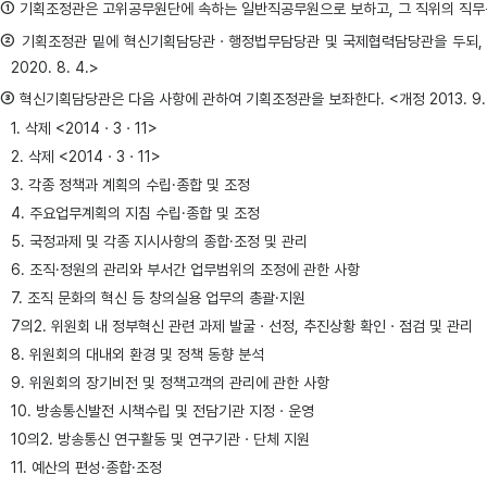
①
기획조정관은 고위공무원단에 속하는 일반직공무원으로 보하고, 그 직위의 직무등급은 
②
기획조정관 밑에 혁신기획담당관ㆍ행정법무담당관 및 국제협력담당관을 두되, 각 담당관은 부이사관ㆍ
2020. 8. 4.>
③
혁신기획담당관은 다음 사항에 관하여 기획조정관을 보좌한다. <개정 2013. 9. 17., 2014. 3. 
1. 삭제 <2014ㆍ3ㆍ11>
2. 삭제 <2014ㆍ3ㆍ11>
3. 각종 정책과 계획의 수립·종합 및 조정
4. 주요업무계획의 지침 수립·종합 및 조정
5. 국정과제 및 각종 지시사항의 종합·조정 및 관리
6. 조직·정원의 관리와 부서간 업무범위의 조정에 관한 사항
7. 조직 문화의 혁신 등 창의실용 업무의 총괄·지원
7의2. 위원회 내 정부혁신 관련 과제 발굴ㆍ선정, 추진상황 확인ㆍ점검 및 관리
8. 위원회의 대내외 환경 및 정책 동향 분석
9. 위원회의 장기비전 및 정책고객의 관리에 관한 사항
10. 방송통신발전 시책수립 및 전담기관 지정ㆍ운영
10의2. 방송통신 연구활동 및 연구기관ㆍ단체 지원
11. 예산의 편성·종합·조정