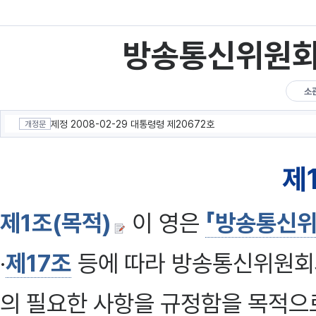
방송통신위원회
소
제정 2008-02-29 대통령령 제20672호
개정문
제
제1조(목적)
이 영은
「방송통신위
·
제17조
등에 따라 방송통신위원회와
의 필요한 사항을 규정함을 목적으로