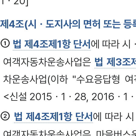
1ㆍ20]
제4조(시ㆍ도지사의 면허 또는 등
①
법 제4조제1항 단서
에 따라 시
여객자동차운송사업은
법 제3조
차운송사업(이하 "수요응답형 여
<신설 2015ㆍ1ㆍ28, 2016ㆍ1
②
법 제4조제1항 단서
에 따라 
여객자동차운송사업은 마을버스운