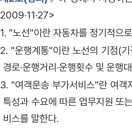
2009·11·27>
1. "노선"이란 자동차를 정기적으
2. "운행계통"이란 노선의 기점(기
경로·운행거리·운행횟수 및 운행대
3. "여객운송 부가서비스"란 여
특성과 수요에 따른 업무지원 또는
비스를 말한다.