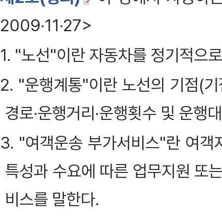
2009·11·27>
1. "노선"이란 자동차를 정기적으
2. "운행계통"이란 노선의 기점(기
경로·운행거리·운행횟수 및 운행대
3. "여객운송 부가서비스"란 여
특성과 수요에 따른 업무지원 또는
비스를 말한다.