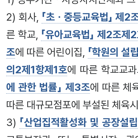
2) 회사,
「초ㆍ중등교육법」 제2
른 학교,
「유아교육법」 제2조제
조
에 따른 어린이집,
「학원의 설립
의2제1항제1호
에 따른 학교교
에 관한 법률」 제3조
에 따른 체
따른 대규모점포에 부설된 체육시
3)
「산업집적활성화 및 공장설립