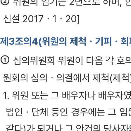
②
위원의 임기는 2년으로 하며, 한
신설 2017ㆍ1ㆍ20]
제3조의4(위원의 제척ㆍ기피ㆍ회
①
심의위원회 위원이 다음 각 호
원회의 심의ㆍ의결에서 제척(제척)
1. 위원 또는 그 배우자나 배우
법인ㆍ단체 등인 경우에는 그 임원
같다)가 되거나 그 안건의 당사