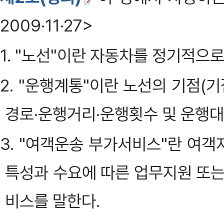
2009·11·27>
1. "노선"이란 자동차를 정기적으
2. "운행계통"이란 노선의 기점(기
경로·운행거리·운행횟수 및 운행대
3. "여객운송 부가서비스"란 여
특성과 수요에 따른 업무지원 또는
비스를 말한다.