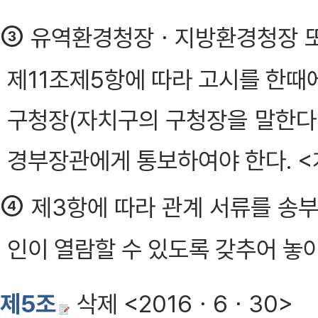
③
유역환경청장ㆍ지방환경청장 또는
제11조제5항에 따라 고시를 한때
구청장(자치구의 구청장을 말한다.
경부장관에게 통보하여야 한다. <개정 201
④
제3항에 따라 관계 서류를 송부
인이 열람할 수 있도록 갖추어 놓아
제5조
삭제 <2016ㆍ6ㆍ30>