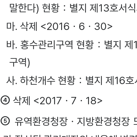
말한다) 현황：별지 제13호서
마. 삭제 <2016ㆍ6ㆍ30>
바. 홍수관리구역 현황：별지 
구역)
사. 하천개수 현황：별지 제16
④
삭제 <2017ㆍ7ㆍ18>
⑤
유역환경청장ㆍ지방환경청장 또