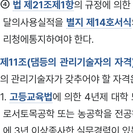
④
법 제21조제1항
의 규정에 의한
달의사용실적을
별지 제14호서식
리청에통지하여야 한다.
제11조(댐등의 관리기술자의 자격
의 관리기술자가 갖추어야 할 자격
1.
고등교육법
에 의한 4년제 대학
로서토목공학 또는 농공학을 전공
에 3년 이상종사한 실무경력이 있