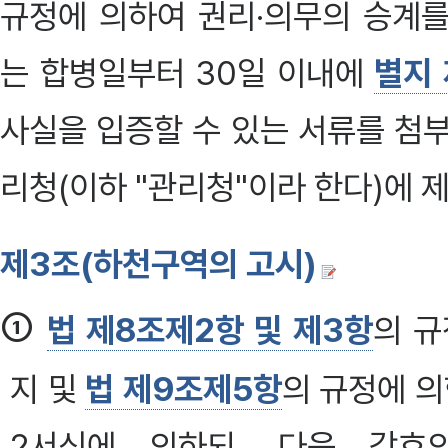
규정에 의하여 권리·의무의 승계를
는 합병일부터 30일 이내에
별지
사실을 입증할 수 있는 서류를 첨
리청(이하 "관리청"이라 한다)에 
제3조(하천구역의 고시)
①
법 제8조제2항 및 제3항
의 규
지 및
법 제9조제5항
의 규정에 의
2서식에 의하되, 다음 각호