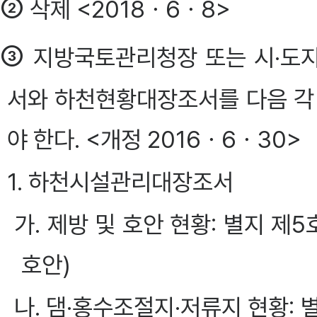
②
삭제 <2018ㆍ6ㆍ8>
③
지방국토관리청장 또는 시·도
서와 하천현황대장조서를 다음 각
야 한다. <개정 2016ㆍ6ㆍ30>
1. 하천시설관리대장조서
가. 제방 및 호안 현황: 별지 
호안)
나. 댐·홍수조절지·저류지 현황