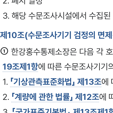
2. 폐지 일정
3. 해당 수문조사시설에서 수집
제10조(수문조사기기 검정의 면제·
①
한강홍수통제소장은 다음 각 호
19조제1항
에 따른 수문조사기기의
1.
「기상관측표준화법」 제13조
에 
2.
「계량에 관한 법률」 제12조
에 
3.
「국가표준기본법」 제13조제1