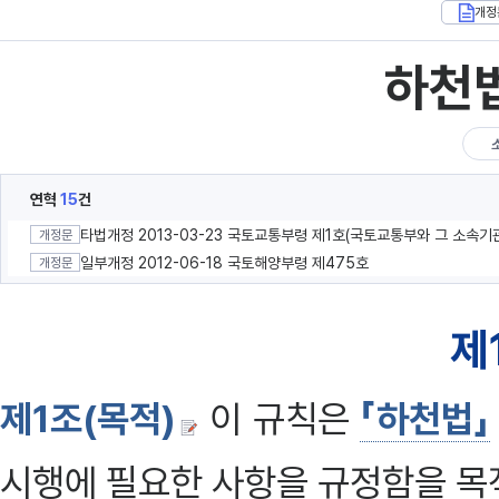
개정
하천
연혁
15
건
개정문
일부개정 2012-06-18 국토해양부령 제475호
개정문
제
제1조(목적)
이 규칙은
「하천법」
시행에 필요한 사항을 규정함을 목