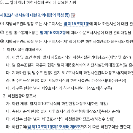
5. 그 밖에 해당 하천시설의 관리에 필요한 사항
제8조(하천시설에 대한 관리대장의 작성 등)
①
지방국토관리청장 또는 시·도지사는
법 제15조제1항
에 따라 하천시설에 대한 
②
관할 홍수통제소장은
법 제15조제2항
에 따라 수문조사시설에 대한 관리대장을 수
③
지방국토관리청장 또는 시·도지사는 제1항에 따른 하천시설관리대장조서와 하천현
1. 하천시설관리대장조서
가. 제방 및 호안 현황: 별지 제5호서식의 하천시설관리대장조서(제방 및 호안)
나. 댐·홍수조절지·저류지 현황: 별지 제6호서식의 하천시설관리대장조서(댐·홍
다. 지하하천 및 방수로 현황: 별지 제7호서식의 하천시설관리대장조서(지하하천
라. 배수펌프장 현황: 별지 제8호서식의 하천시설관리대장조서(배수펌프장)
마. 하구둑 현황: 별지 제9호서식의 하천시설관리대장조서(하구둑)
2. 하천현황대장조서
가. 하천 개황: 별지 제10호서식의 하천현황대장조서(하천 개황)
나. 측량기준점 현황: 별지 제11호서식의 하천현황대장조서(측량기준점)
다. 하천수 상황: 별지 제12호서식의 하천현황대장조서(하천수 상황)
라. 하천구역(
법 제10조제1항제1호부터 제6호
까지에 따른 하천구역을 말한다)