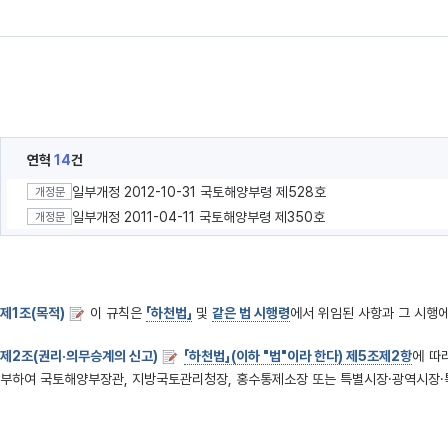
연혁
14
건
일부개정 2012-10-31 국토해양부령 제528호
개정문
일부개정 2011-04-11 국토해양부령 제350호
개정문
제1조(목적)
이 규칙은
「하천법」
및
같은 법 시행령
에서 위임된 사항과 그 시행
제2조(권리·의무승계의 신고)
「하천법」(이하 "법"이라 한다) 제5조제2항
에 따
부하여 국토해양부장관, 지방국토관리청장, 홍수통제소장 또는 특별시장·광역시장·특별자