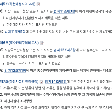
제5조(하천예정지의 고시)
①
지방국토관리청장 또는 시·도지사는
법 제11조제3항
에 따라 하천예정지의 지정·
1. 하천예정지에 편입된 토지의 세목을 적은 서류
2. 하천예정지와 지적이 표시된 지형도면
②
법 제11조제1항
에 따른 하천예정지의 지정·변경 또는 폐지에 관하여는 제4조제
제6조(홍수관리구역의 고시)
①
지방국토관리청장 또는 시·도지사는
법 제12조제3항
에 따라 홍수관리구역의 지정
1. 홍수관리구역에 편입된 토지의 세목을 적은 서류
2. 홍수관리구역과 지적이 표시된 지형도면
②
법 제12조제1항
에 따른 홍수관리구역의 지정·변경 또는 폐지에 관하여는 제4조
제7조(하천시설의 관리규정)
법 제14조제1항
에 따른 하천시설의 관리규정에는 
1. 저류(저류) 또는 방류의 방법 및 저류된 물을 방류할 경우에 취하여야 할 조치(
2. 하천시설의 조작기준이 되는 수위·유량·기상 등의 관측 및 그 기록의 보존에 관한
3. 하천시설의 조작방법
4. 해당 하천시설 또는 이를 조작하기 위하여 필요한 기계·기구 등의 점검 및 정비에