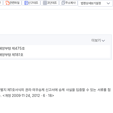
장
관련파일
신구대조
3단대조
주소복사
법령상세보기설정
더보기
토해양부령 제475호
토해양부령 제181호
 별지 제1호서식의 권리·의무승계 신고서에 승계 사실을 입증할 수 있는 서류를 첨
 2009·11·24, 2012ㆍ6ㆍ18>