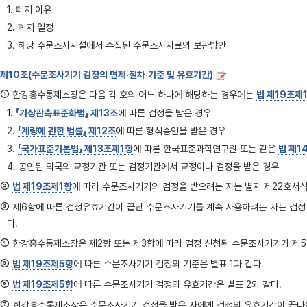
1. 폐지 이유
2. 폐지 일정
3. 해당 수문조사시설에서 수집된 수문조사자료의 보관방안
제10조(수문조사기기 검정의 면제·절차·기준 및 유효기간)
①
한강홍수통제소장은 다음 각 호의 어느 하나에 해당하는 경우에는
법 제19조제
1.
「기상관측표준화법」 제13조
에 따른 검정을 받은 경우
2.
「계량에 관한 법률」 제12조
에 따른 형식승인을 받은 경우
3.
「국가표준기본법」 제13조제1항
에 따른 한국표준과학연구원 또는 같은
법 제1
4. 공인된 외국의 교정기관 또는 검정기관에서 교정이나 검정을 받은 경우
②
법 제19조제1항
에 따라 수문조사기기의 검정을 받으려는 자는 별지 제22호서식
③
제6항에 따른 검정유효기간이 끝난 수문조사기기를 계속 사용하려는 자는 검정유
다.
④
한강홍수통제소장은 제2항 또는 제3항에 따라 검정 신청된 수문조사기기가 제
⑤
법 제19조제5항
에 따른 수문조사기기 검정의 기준은 별표 1과 같다.
⑥
법 제19조제5항
에 따른 수문조사기기 검정의 유효기간은 별표 2와 같다.
⑦
한강홍수통제소장은 수문조사기기 검정을 받은 자에게 검정의 유효기간이 끝나는 