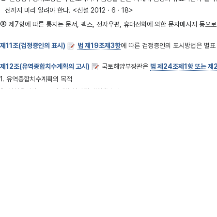
전까지 미리 알려야 한다. <신설 2012ㆍ6ㆍ18>
⑧
제7항에 따른 통지는 문서, 팩스, 전자우편, 휴대전화에 의한 문자메시지 등으로 할
제11조(검정증인의 표시)
법 제19조제3항
에 따른 검정증인의 표시방법은 별표 
제12조(유역종합치수계획의 고시)
국토해양부장관은
법 제24조제1항 또는 제
1. 유역종합치수계획의 목적
2. 하천유역의 주요 지점별 할당된 계획홍수량
3. 유역종합치수계획의 열람에 관한 사항
제13조(하천기본계획의 고시 등)
지방국토관리청장 또는 시·도지사는
법 제25
1. 하천기본계획의 수립 목적 또는 변경 목적
2. 연평균 강우량과 하천 수자원의 부존량(부존량)에 관한 사항
3. 하천유역의 지역별 및 홍수방어시설별 홍수배분계획
4. 하천의 주요 지점별 기본홍수량·계획홍수량·계획홍수위 및 계획하폭에 관한 사
5.
법 제44조제1항
에 따른 보전지구·복원지구 또는 친수지구에 관한 사항
6. 하천기본계획의 열람에 관한 사항