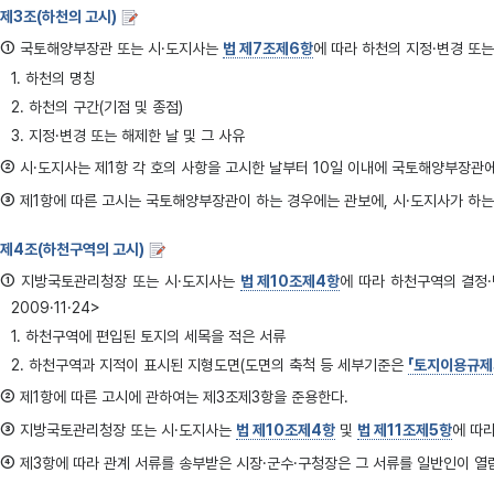
제3조(하천의 고시)
①
국토해양부장관 또는 시·도지사는
법 제7조제6항
에 따라 하천의 지정·변경 또는 
1. 하천의 명칭
2. 하천의 구간(기점 및 종점)
3. 지정·변경 또는 해제한 날 및 그 사유
②
시·도지사는 제1항 각 호의 사항을 고시한 날부터 10일 이내에 국토해양부장관
③
제1항에 따른 고시는 국토해양부장관이 하는 경우에는 관보에, 시·도지사가 하는
제4조(하천구역의 고시)
①
지방국토관리청장 또는 시·도지사는
법 제10조제4항
에 따라 하천구역의 결정
2009·11·24>
1. 하천구역에 편입된 토지의 세목을 적은 서류
2. 하천구역과 지적이 표시된 지형도면(도면의 축척 등 세부기준은
「토지이용규제
②
제1항에 따른 고시에 관하여는 제3조제3항을 준용한다.
③
지방국토관리청장 또는 시·도지사는
법 제10조제4항
및
법 제11조제5항
에 따
④
제3항에 따라 관계 서류를 송부받은 시장·군수·구청장은 그 서류를 일반인이 열람