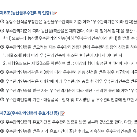
제6조(농산물우수관리의 인증)
①
농림수산식품부장관은 농산물우수관리의 기준(이하 "우수관리기준"이라 한다)을
②
우수관리기준에 따라 농산물(축산물은 제외한다. 이하 이 절에서 같다)을 생산
한다)으로부터 농산물우수관리의 인증(이하 "우수관리인증"이라 한다)을 받을 수 
③
우수관리인증을 받으려는 자는 우수관리인증기관에 우수관리인증의 신청을 하여야 한
1. 제8조제1항에 따라 우수관리인증이 취소된 후 1년이 지나지 아니한 자
2. 제119조 또는 제120조를 위반하여 벌금 이상의 형이 확정된 후 1년이 지나지
④
우수관리인증기관은 제3항에 따라 우수관리인증 신청을 받은 경우 제7항에 따른
⑤
우수관리인증기관은 제4항에 따라 우수관리인증을 한 경우 우수관리인증을 받은 
⑥
우수관리인증을 받은 자는 우수관리기준에 따라 생산ㆍ관리한 농산물(이하 "우
⑦
우수관리인증의 기준ㆍ대상품목ㆍ절차 및 표시방법 등 우수관리인증에 필요한 
제7조(우수관리인증의 유효기간 등)
①
우수관리인증의 유효기간은 우수관리인증을 받은 날부터 2년으로 한다. 다만, 품
②
우수관리인증을 받은 자가 유효기간이 끝난 후에도 계속하여 우수관리인증을 유