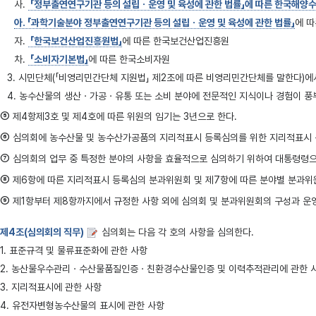
사.
「정부출연연구기관 등의 설립ㆍ운영 및 육성에 관한 법률」에 따른 한국해양
아. 「과학기술분야 정부출연연구기관 등의 설립ㆍ운영 및 육성에 관한 법률」
에 
자.
「한국보건산업진흥원법」
에 따른 한국보건산업진흥원
차.
「소비자기본법」
에 따른 한국소비자원
3. 시민단체(「비영리민간단체 지원법」 제2조에 따른 비영리민간단체를 말한다)
4. 농수산물의 생산ㆍ가공ㆍ유통 또는 소비 분야에 전문적인 지식이나 경험이 
⑤
제4항제3호 및 제4호에 따른 위원의 임기는 3년으로 한다.
⑥
심의회에 농수산물 및 농수산가공품의 지리적표시 등록심의를 위한 지리적표시 
⑦
심의회의 업무 중 특정한 분야의 사항을 효율적으로 심의하기 위하여 대통령령으
⑧
제6항에 따른 지리적표시 등록심의 분과위원회 및 제7항에 따른 분야별 분과위
⑨
제1항부터 제8항까지에서 규정한 사항 외에 심의회 및 분과위원회의 구성과 운
제4조(심의회의 직무)
심의회는 다음 각 호의 사항을 심의한다.
1. 표준규격 및 물류표준화에 관한 사항
2. 농산물우수관리ㆍ수산물품질인증ㆍ친환경수산물인증 및 이력추적관리에 관한 
3. 지리적표시에 관한 사항
4. 유전자변형농수산물의 표시에 관한 사항