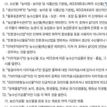
나. 수산물: 「농어업ㆍ농어촌 및 식품산업 기본법」 제3조제6호나목의 수산물(
「
2. "생산자단체"란 「농어업ㆍ농어촌 및 식품산업 기본법」 제3조제4호의 생산자
3. "물류표준화"란 농수산물의 운송ㆍ보관ㆍ하역ㆍ포장 등 물류의 각 단계에서 
4. "농산물우수관리"란 농산물(축산물은 제외한다. 이하 이 호에서 같다)의 
서 작물이 재배되는 농경지 및 농업용수 등의 농업환경과 농산물에 잔류할 수 있
5. "친환경수산업"이란 인체에 유해한 화학적 합성물질 등을 사용하지 아니하거
6. "친환경수산물등"이란 친환경수산업을 영위하는 과정에서 생산된 수산물이나 
7. "이력추적관리"란 농수산물(축산물은 제외한다. 이하 이 호에서 같다)의 안
ㆍ관리하는 것을 말한다.
8. "지리적표시"란 농수산물 또는 제13호에 따른 농수산가공품의 명성ㆍ품질, 
시를 말한다.
9. "동음이의어 지리적표시"란 동일한 품목에 대한 지리적표시에 있어서 타인의
10. "지리적표시권"이란 이 법에 따라 등록된 지리적표시(동음이의어 지리적표시
11. "유전자변형농수산물"이란 인공적으로 유전자를 분리하거나 재조합하여 의도
12. "유해물질"이란 농약, 중금속, 항생물질, 잔류성 유기오염물질, 병원성 미
13. "농수산가공품"이란 다음 각 목의 것을 말한다.
가. 농산가공품: 농산물을 원료 또는 재료로 하여 가공한 제품