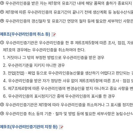
③
우수관리인증을 받은 자는 제1항의 유효기간 내에 해당 품목의 출하가 종료되지
④
제1항에 따른 우수관리인증의 유효기간이 끝나기 전에 생산계획 등 농림수산식품
⑤
우수관리인증의 갱신절차 및 유효기간 연장의 절차 등에 필요한 세부적인 사항
제8조(우수관리인증의 취소 등)
①
우수관리인증기관은 우수관리인증을 한 후 제6조제5항에 따른 조사, 점검, 자료
제1호의 경우에는 우수관리인증을 취소하여야 한다.
1. 거짓이나 그 밖의 부정한 방법으로 우수관리인증을 받은 경우
2. 우수관리기준을 지키지 아니한 경우
3. 전업(전업)ㆍ폐업 등으로 우수관리인증농산물을 생산하기 어렵다고 판단되는 
4. 우수관리인증을 받은 자가 정당한 사유 없이 제6조제5항에 따른 조사ㆍ점검 
5. 제7조제4항에 따른 우수관리인증의 변경승인을 받지 아니하고 중요 사항을 
6. 우수관리인증의 표시정지기간 중에 우수관리인증의 표시를 한 경우
②
우수관리인증기관은 제1항에 따라 우수관리인증을 취소하거나 그 표시를 정지한 
③
우수관리인증 취소 등의 기준ㆍ절차 및 방법 등에 필요한 세부사항은 농림수산
제9조(우수관리인증기관의 지정 등)