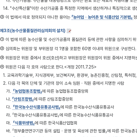
나. 수산가공품: 수산물을 대통령령으로 정하는 원료 또는 재료의 사용비율 또는
14. "수산특산물"이란 수산가공품 중 특정한 지역에서 생산하거나 특징적으로 
②
이 법에서 따로 정의되지 아니한 용어는
「농어업ㆍ농어촌 및 식품산업 기본법」
정
제3조(농수산물품질관리심의회의 설치)
①
이 법에 따른 농수산물 및 수산가공품의 품질관리 등에 관한 사항을 심의하기 
②
심의회는 위원장 및 부위원장 각 1명을 포함한 60명 이내의 위원으로 구성한다.
③
위원장은 위원 중에서 호선(호선)하고 부위원장은 위원장이 위원 중에서 지명하는
④
위원은 다음 각 호의 사람으로 한다.<개정 2011.7.25>
1. 교육과학기술부, 지식경제부, 보건복지부, 환경부, 농촌진흥청, 산림청, 특
2. 다음 각 목의 단체 및 기관의 장이 소속 임원ㆍ직원 중에서 지명한 사람
가.
「농업협동조합법」
에 따른 농업협동조합중앙회
나.
「산림조합법」
에 따른 산림조합중앙회
다.
「한국농수산식품유통공사법」
에 따른 한국농수산식품유통공사
라. 「한국농수산식품유통공사법」에 따른 한국농수산식품유통공사
마.
「식품위생법」
에 따른 한국식품산업협회
바. 「정부출연연구기관 등의 설립ㆍ운영 및 육성에 관한 법률」에 따른 한국농