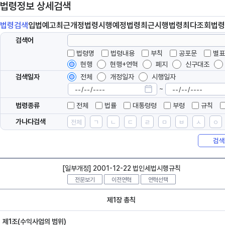
법령정보 상세검색
법령
검색
입법
예고
최근개정
법령
시행예정
법령
최근시행
법령
최다조회
법령
검색어
법령명
법령내용
부칙
공포문
별표
현행
현행+연혁
폐지
신구대조
검색일자
전체
개정일자
시행일자
~
법령종류
전체
법률
대통령령
부령
규칙
가나다검색
전체
ㄱ
ㄴ
ㄷ
ㄹ
ㅁ
ㅂ
ㅅ
ㅇ
검색
[일부개정] 2001-12-22 법인세법시행규칙
전문보기
이전연혁
연혁선택
제1장 총칙
제1조(수익사업의 범위)