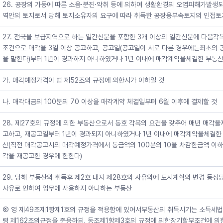
26. 공장의 가동에 따른 소음·분진·악취 등에 의하여 생활환경의 오염피해가발생
역안의 토지로서 당해 토지소유자의 요구에 따라 취득한 공장용부속토지의 인접토
27. 전국을 보급지역으로 하는 일간신문을 포함한 3개 이상의 일간신문에 다음각
조건으로 매각을 3일 이상 공고하고, 공고일(공고일이 서로 다른 경우에는최초의 
을 말한다)부터 1년이 경과하지 아니하였거나 1년 이내에 매각계약을체결한 부동
가. 매각예정가격이 법 제52조의 규정에 의한시가 이하일 것
나. 매각대금의 100분의 70 이상을 매각계약 체결일부터 6월 이후에 결제할 것
28. 제27호의 규정에 의한 부동산으로서 동호 각목의 요건을 갖추어 매년 매각을
고하고, 재공고일부터 1년이 경과되지 아니하였거나 1년 이내에 매각계약을체결한
산(직전 매각공고시의 매각예정가격에서 동금액의 100분의 10을 차감한금액 이하
각을 재공고한 경우에 한한다)
29. 당해 부동산의 취득후 제2호 내지 제28호의 사유외에 도시계획의 변경 등정
사유로 인하여 업무에 사용하지 아니하는 부동산
⑥ 영 제49조제1항제1호의 규정을 적용함에 있어서부동산의 취득시기는 소득세
령 제162조의규정을 준용하되, 동조제1항제3호의 규정에 의한장기할부조건에 의