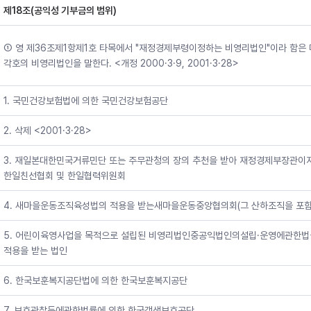
제18조(공익성 기부금의 범위)
① 영 제36조제1항제1호 타목에서 "재정경제부령이정하는 비영리법인"이라 함은
각호의 비영리법인을 말한다. <개정 2000·3·9, 2001·3·28>
1. 국민건강보험법에 의한 국민건강보험공단
2. 삭제 <2001·3·28>
3. 재일본대한민국거류민단 또는 주무관청의 장의 추천을 받아 재정경제부장관이
한일친선협회 및 한일협력위원회
4. 새마을운동조직육성법의 적용을 받는새마을운동중앙협의회(그 산하조직을 포함
5. 어린이육영사업을 목적으로 설립된 비영리법인중공익법인의설립·운영에관한
적용을 받는 법인
6. 한국보훈복지공단법에 의한 한국보훈복지공단
7. 보호관찰등에관한법률에 의한 한국갱생보호공단