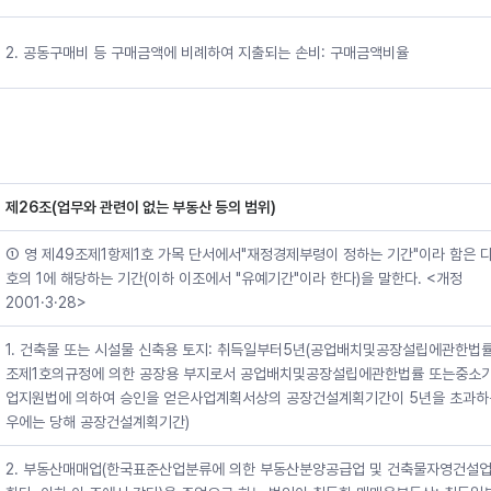
2. 공동구매비 등 구매금액에 비례하여 지출되는 손비: 구매금액비율
제26조(업무와 관련이 없는 부동산 등의 범위)
① 영 제49조제1항제1호 가목 단서에서"재정경제부령이 정하는 기간"이라 함은 
호의 1에 해당하는 기간(이하 이조에서 "유예기간"이라 한다)을 말한다. <개정
2001·3·28>
1. 건축물 또는 시설물 신축용 토지: 취득일부터5년(공업배치및공장설립에관한법률
조제1호의규정에 의한 공장용 부지로서 공업배치및공장설립에관한법률 또는중소
업지원법에 의하여 승인을 얻은사업계획서상의 공장건설계획기간이 5년을 초과하
우에는 당해 공장건설계획기간)
2. 부동산매매업(한국표준산업분류에 의한 부동산분양공급업 및 건축물자영건설