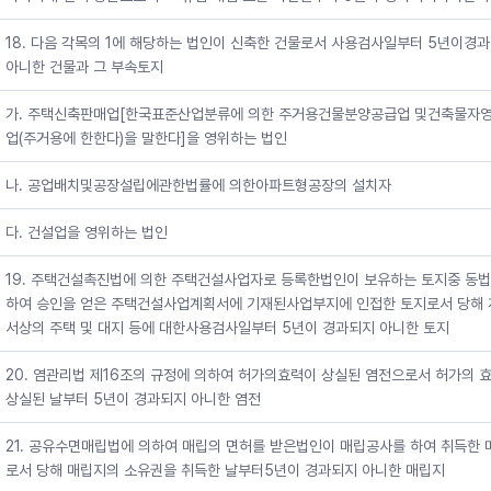
18. 다음 각목의 1에 해당하는 법인이 신축한 건물로서 사용검사일부터 5년이경
아니한 건물과 그 부속토지
가. 주택신축판매업[한국표준산업분류에 의한 주거용건물분양공급업 및건축물자
업(주거용에 한한다)을 말한다]을 영위하는 법인
나. 공업배치및공장설립에관한법률에 의한아파트형공장의 설치자
다. 건설업을 영위하는 법인
19. 주택건설촉진법에 의한 주택건설사업자로 등록한법인이 보유하는 토지중 동법
하여 승인을 얻은 주택건설사업계획서에 기재된사업부지에 인접한 토지로서 당해 
서상의 주택 및 대지 등에 대한사용검사일부터 5년이 경과되지 아니한 토지
20. 염관리법 제16조의 규정에 의하여 허가의효력이 상실된 염전으로서 허가의 
상실된 날부터 5년이 경과되지 아니한 염전
21. 공유수면매립법에 의하여 매립의 면허를 받은법인이 매립공사를 하여 취득한 
로서 당해 매립지의 소유권을 취득한 날부터5년이 경과되지 아니한 매립지