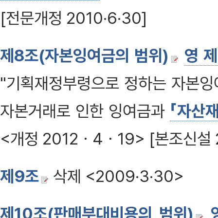
[전문개정 2010·6·30]
제8조(자본잉여금의 범위)
영 
"기획재정부령으로 정하는 자본잉
자본거래로 인한 잉여금과
「자산
<개정 2012ㆍ4ㆍ19> [본조신설 
제9조
삭제 <2009·3·30>
제10조(판매부대비용의 범위)