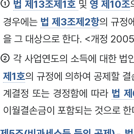
①
법 제13조제1호
및
영 제10조
경우에는
법 제3조제2항
의 규정
을 그 대상으로 한다. <개정 2005·2
②
각 사업연도의 소득에 대한 법
제1호
의 규정에 의하여 공제할 
계결정 또는 경정함에 따라
법 제
이월결손금이 포함되는 것으로 한다. 
제5조(비과세소득 등의 공제)
법