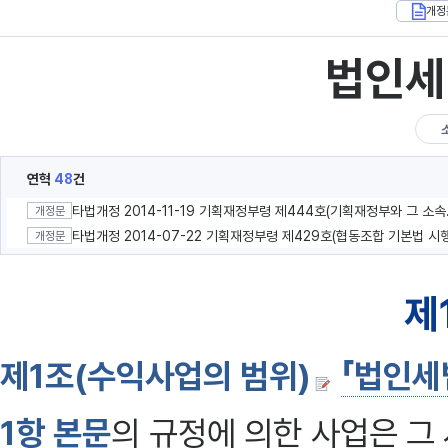
개정
법인세
연혁
48
건
타법개정 2014
개정문
개정문
제
제1조(수익사업의 범위)
「법인세
1항 본문
의 규정에 의한 사업은 그