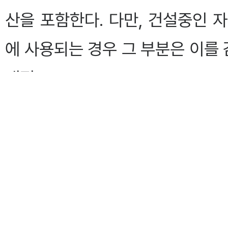
산을 포함한다. 다만, 건설중인 
에 사용되는 경우 그 부분은 이를
개정 2011·2·28>
제13조(감가상각자산의 구분 등)
①
영 제26조의2제1항
에서 "
분"이란 다음 각 호에 따른 자산 
1. 제15조제1항에 따른 자산으로