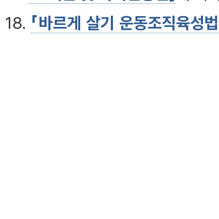
18.
「바르게 살기 운동조직육성법
산하조직을 포함한다)
19.
「장애인복지법」
에 의한 한국
20.
「한국사학진흥재단법」
에 의
21.
「환경정책기본법」
에 의한 환
재정경제부장관이 지정한 환경
합