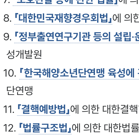
8.
「대한민국재향경우회법」
에 의
9.
「정부출연연구기관 등의 설립·운
성개발원
10.
「한국해양소년단연맹 육성에 
단연맹
11.
「결핵예방법」
에 의한 대한결
12.
「법률구조법」
에 의한 대한법