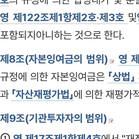
영 제122조제1항제2호·제3호
및
포함되지아니하는 것으로 한다.
제8조(자본잉여금의 범위)
영 
규정에 의한 자본잉여금은
「상법」
과
「자산재평가법」
에 의한 재평가적
제9조(기관투자자의 범위)
①
영 제17조제1항제4호
에서 "