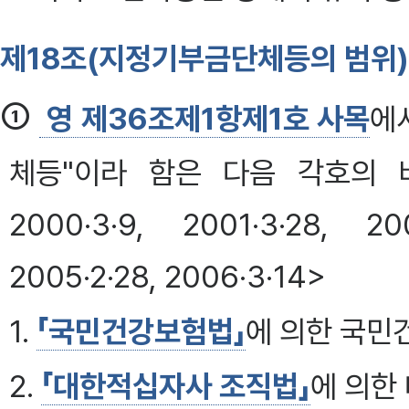
제18조(지정기부금단체등의 범위)
①
영 제36조제1항제1호 사목
에
체등"이라 함은 다음 각호의 
2000·3·9, 2001·3·28, 20
2005·2·28, 2006·3·14>
1.
「국민건강보험법」
에 의한 국
2.
「대한적십자사 조직법」
에 의한