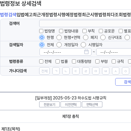
법령정보 상세검색
법령
검색
입법
예고
최근개정
법령
시행예정
법령
최근시행
법령
최다조회
법령
검색어
법령명
법령내용
부칙
공포문
별표
현행
현행+연혁
폐지
신구대조
검색일자
전체
개정일자
시행일자
~
법령종류
전체
법률
대통령령
부령
규칙
가나다검색
전체
ㄱ
ㄴ
ㄷ
ㄹ
ㅁ
ㅂ
ㅅ
ㅇ
검색
[일부개정] 2025-05-23 하수도법 시행규칙
전문보기
이전연혁
연혁선택
제1장 총칙
제1조(목적)