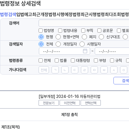
법령정보 상세검색
법령
검색
입법
예고
최근개정
법령
시행예정
법령
최근시행
법령
최다조회
법령
검색어
법령명
법령내용
부칙
공포문
별표
현행
현행+연혁
폐지
신구대조
검색일자
전체
개정일자
시행일자
~
법령종류
전체
법률
대통령령
부령
규칙
가나다검색
전체
ㄱ
ㄴ
ㄷ
ㄹ
ㅁ
ㅂ
ㅅ
ㅇ
검색
[일부개정] 2024-01-16 자동차관리법
전문보기
이전연혁
연혁선택
제1장 총칙
제1조(목적)