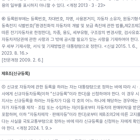
용의 일부를 표시하지 아니할 수 있다. <개정 2013ㆍ3ㆍ23>
⑥ 등록원부에는 등록번호, 차대번호, 차명, 사용본거지, 자동차 소유자, 원동기형식
동축전지 식별번호(「환경친화적 자동차의 개발 및 보급 촉진에 관한 법률」제2조제
따른 전기자동차로 한정한다), 차종, 용도, 세부유형, 구조장치 변경사항, 검사유효
자동차저당권에 관한 사항과 그 밖에 공시할 필요가 있는 사항을 기재하여야 한다. 
우 세부 기재사항, 서식 및 기재방법은 대통령령으로 정한다. <신설 2015. 1. 6.,
2023. 8. 16.>
[전문개정 2009. 2. 6.]
제8조(신규등록)
① 신규로 자동차에 관한 등록을 하려는 자는 대통령령으로 정하는 바에 따라 시
사에게 신규자동차등록(이하 “신규등록”이라 한다)을 신청하여야 한다. 이 경우 
지사는 신규등록을 하려는 자동차가 다음 각 호의 어느 하나에 해당하는 경우에는
자가 자동차를 제작ㆍ조립 또는 수입하는 자(이들로부터 자동차의 판매위탁을 받은
포함하며, 이하 “자동차제작ㆍ판매자등”이라 한다)로부터 제8조의2에 따른 고지를
다는 사실을 국토교통부령으로 정하는 바에 따라 신규등록을 신청하는 자에게 확
야 한다. <개정 2024. 1. 9.>