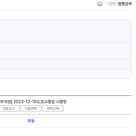
법령
법령검색
일부개정] 2023-12-19도로교통법 시행령
전문보기
다음연혁
연혁선택
좌동