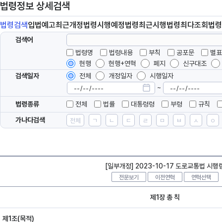
법령정보 상세검색
법령
검색
입법
예고
최근개정
법령
시행예정
법령
최근시행
법령
최다조회
법령
검색어
법령명
법령내용
부칙
공포문
별표
현행
현행+연혁
폐지
신구대조
검색일자
전체
개정일자
시행일자
~
법령종류
전체
법률
대통령령
부령
규칙
가나다검색
전체
ㄱ
ㄴ
ㄷ
ㄹ
ㅁ
ㅂ
ㅅ
ㅇ
[일부개정] 2023-10-17 도로교통법 시행
전문보기
이전연혁
연혁선택
제1장 총 칙
제1조(목적)