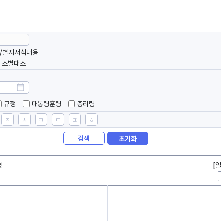
/별지서식내용
조별대조
규정
대통령훈령
총리령
ㅈ
ㅊ
ㅋ
ㅌ
ㅍ
ㅎ
검색
초기화
령
[