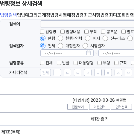
법령정보 상세검색
법령
검색
입법
예고
최근개정
법령
시행예정
법령
최근시행
법령
최다조회
법령
검색어
법령명
법령내용
부칙
공포문
별표
현행
현행+연혁
폐지
신구대조
검색일자
전체
개정일자
시행일자
~
법령종류
전체
법률
대통령령
부령
규칙
가나다검색
전체
ㄱ
ㄴ
ㄷ
ㄹ
ㅁ
ㅂ
ㅅ
ㅇ
[타법개정] 2023-03-28 여권법
전문보기
이전연혁
연혁선택
제1장 총 칙
제1조(목적)