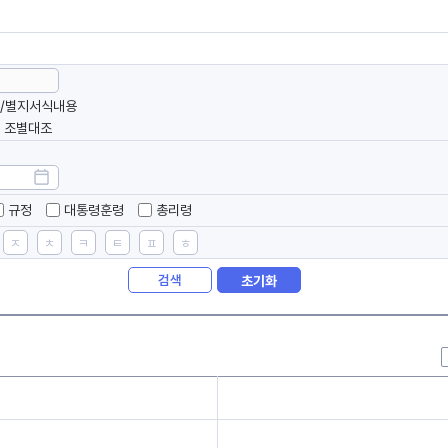
/별지서식내용
조별대조
규정
대통령훈령
총리령
ㅈ
ㅊ
ㅋ
ㅌ
ㅍ
ㅎ
검색
초기화