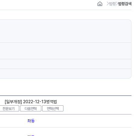
법령
법령검색
[일부개정] 2022-12-13병역법
전문보기
다음연혁
연혁선택
좌동