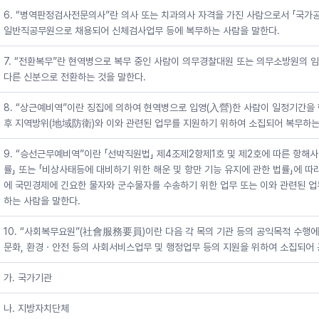
6. “병역판정검사전문의사”란 의사 또는 치과의사 자격을 가진 사람으로서 「국가
일반직공무원으로 채용되어 신체검사업무 등에 복무하는 사람을 말한다.
7. “전환복무”란 현역병으로 복무 중인 사람이 의무경찰대원 또는 의무소방원의
다른 신분으로 전환하는 것을 말한다.
8. “상근예비역”이란 징집에 의하여 현역병으로 입영(入營)한 사람이 일정기간
후 지역방위(地域防衛)와 이와 관련된 업무를 지원하기 위하여 소집되어 복무하는
9. “승선근무예비역”이란 「선박직원법」 제4조제2항제1호 및 제2호에 따른 항해
률」 또는 「비상사태등에 대비하기 위한 해운 및 항만 기능 유지에 관한 법률」에 
에 국민경제에 긴요한 물자와 군수물자를 수송하기 위한 업무 또는 이와 관련된 
하는 사람을 말한다.
10. “사회복무요원”(社會服務要員)이란 다음 각 목의 기관 등의 공익목적 수행에
문화, 환경ㆍ안전 등의 사회서비스업무 및 행정업무 등의 지원을 위하여 소집되어 
가. 국가기관
나. 지방자치단체