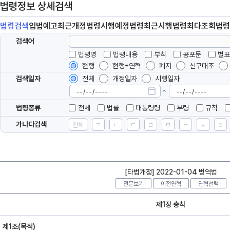
법령정보 상세검색
법령
검색
입법
예고
최근개정
법령
시행예정
법령
최근시행
법령
최다조회
법령
검색어
법령명
법령내용
부칙
공포문
별표
현행
현행+연혁
폐지
신구대조
검색일자
전체
개정일자
시행일자
~
법령종류
전체
법률
대통령령
부령
규칙
가나다검색
전체
ㄱ
ㄴ
ㄷ
ㄹ
ㅁ
ㅂ
ㅅ
ㅇ
[타법개정] 2022-01-04 병역법
전문보기
이전연혁
연혁선택
제1장 총칙
제1조(목적)