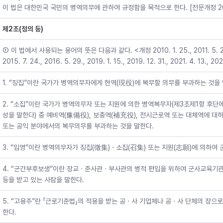
이 법은 대한민국 국민의 병역의무에 관하여 규정함을 목적으로 한다. [전문개정 200
제2조(정의 등)
① 이 법에서 사용되는 용어의 뜻은 다음과 같다. <개정 2010. 1. 25., 2011. 5. 24., 2
2015. 7. 24., 2016. 5. 29., 2019. 1. 15., 2019. 12. 31., 2021. 4. 13., 202
1. “징집”이란 국가가 병역의무자에게 현역(現役)에 복무할 의무를 부과하는 것을 
2. “소집”이란 국가가 병역의무자 또는 지원에 의한 병역복무자(제3조제1항 후단
성을 말한다) 중 예비역(豫備役), 보충역(補充役), 전시근로역 또는 대체역에 대
또는 공익 분야에서의 복무의무를 부과하는 것을 말한다.
3. “입영”이란 병역의무자가 징집(徵集)ㆍ소집(召集) 또는 지원(志願)에 의하여
4. “군간부후보생”이란 장교ㆍ준사관ㆍ부사관의 병적 편입을 위하여 군사교육기관
등을 받고 있는 사람을 말한다.
5. “고용주”란 「근로기준법」의 적용을 받는 공ㆍ사 기업체나 공ㆍ사 단체의 장으
한다.