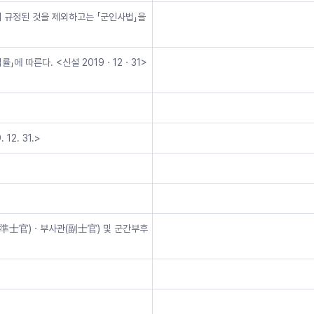
서 규정된 것을 제외하고는 「군인사법」을
」에 따른다. <신설 2019ㆍ12ㆍ31>
12. 31.>
관(準士官)ㆍ부사관(副士官) 및 군간부후