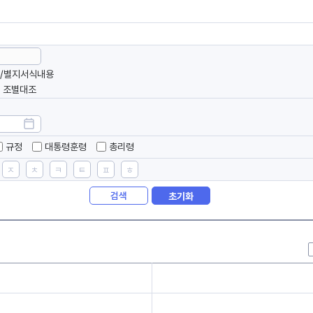
/별지서식내용
조별대조
규정
대통령훈령
총리령
ㅈ
ㅊ
ㅋ
ㅌ
ㅍ
ㅎ
검색
초기화