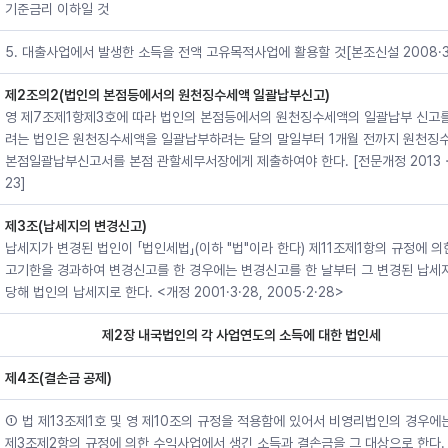
기준금리 이하일 것
5. 대출사업에서 발생한 소득을 전액 고유목적사업에 활용할 것[본조신설 2008·3·
제2조의2(법인의 본점등에서의 원천징수세액 일괄납부신고)
영 제7조제1항제3호에 따라 법인의 본점등에서의 원천징수세액의 일괄납부 신고를
려는 법인은 원천징수세액을 일괄납부하려는 달의 말일부터 1개월 전까지 원천징
본점일괄납부신고서를 본점 관할세무서장에게 제출하여야 한다. [전문개정 2013
23]
제3조(납세지의 변경신고)
납세지가 변경된 법인이 「법인세법」(이하 "법"이라 한다) 제11조제1항의 규정에 의
고기한을 경과하여 변경신고를 한 경우에는 변경신고를 한 날부터 그 변경된 납세
당해 법인의 납세지로 한다. <개정 2001·3·28, 2005·2·28>
제2장 내국법인의 각 사업연도의 소득에 대한 법인세
제4조(결손금 공제)
① 법 제13조제1호 및 영 제10조의 규정을 적용함에 있어서 비영리법인의 경우에
제3조제2항의 규정에 의한 수익사업에서 생긴 소득과 결손금을 그 대상으로 한다.