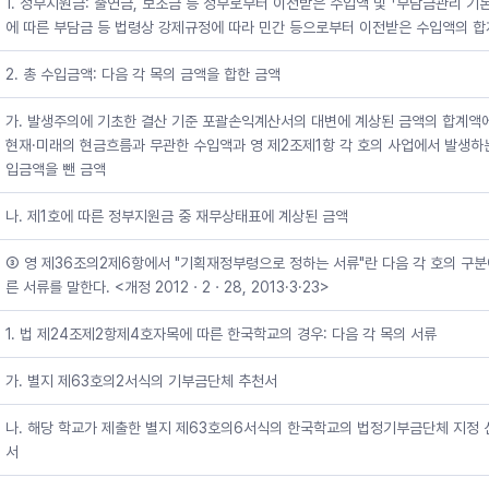
1. 정부지원금: 출연금, 보조금 등 정부로부터 이전받은 수입액 및 「부담금관리 기
에 따른 부담금 등 법령상 강제규정에 따라 민간 등으로부터 이전받은 수입액의 
2. 총 수입금액: 다음 각 목의 금액을 합한 금액
가. 발생주의에 기초한 결산 기준 포괄손익계산서의 대변에 계상된 금액의 합계액
현재·미래의 현금흐름과 무관한 수입액과 영 제2조제1항 각 호의 사업에서 발생하
입금액을 뺀 금액
나. 제1호에 따른 정부지원금 중 재무상태표에 계상된 금액
③ 영 제36조의2제6항에서 "기획재정부령으로 정하는 서류"란 다음 각 호의 구분
른 서류를 말한다. <개정 2012ㆍ2ㆍ28, 2013·3·23>
1. 법 제24조제2항제4호자목에 따른 한국학교의 경우: 다음 각 목의 서류
가. 별지 제63호의2서식의 기부금단체 추천서
나. 해당 학교가 제출한 별지 제63호의6서식의 한국학교의 법정기부금단체 지정 
서