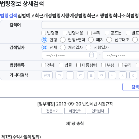
법령정보 상세검색
법령
검색
입법
예고
최근개정
법령
시행예정
법령
최근시행
법령
최다조회
법령
검색어
법령명
법령내용
부칙
공포문
별표
현행
현행+연혁
폐지
신구대조
검색일자
전체
개정일자
시행일자
~
법령종류
전체
법률
대통령령
부령
규칙
가나다검색
전체
ㄱ
ㄴ
ㄷ
ㄹ
ㅁ
ㅂ
ㅅ
ㅇ
검색
[일부개정] 2013-09-30 법인세법 시행규칙
전문보기
이전연혁
연혁선택
제1장 총칙
제1조(수익사업의 범위)