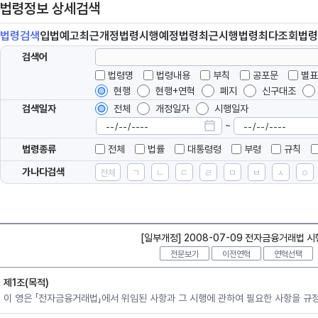
법령정보 상세검색
법령
검색
입법
예고
최근개정
법령
시행예정
법령
최근시행
법령
최다조회
법령
검색어
법령명
법령내용
부칙
공포문
별표
현행
현행+연혁
폐지
신구대조
검색일자
전체
개정일자
시행일자
~
법령종류
전체
법률
대통령령
부령
규칙
가나다검색
전체
ㄱ
ㄴ
ㄷ
ㄹ
ㅁ
ㅂ
ㅅ
ㅇ
[일부개정] 2008-07-09 전자금융거래법 
전문보기
이전연혁
연혁선택
제1조(목적)
이 영은 「전자금융거래법」에서 위임된 사항과 그 시행에 관하여 필요한 사항을 규