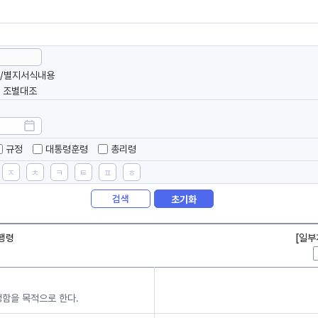
/별지서식내용
조별대조
규정
대통령훈령
총리령
ㅈ
ㅊ
ㅋ
ㅌ
ㅍ
ㅎ
검색
초기화
시행령
[일부
정함을 목적으로 한다.