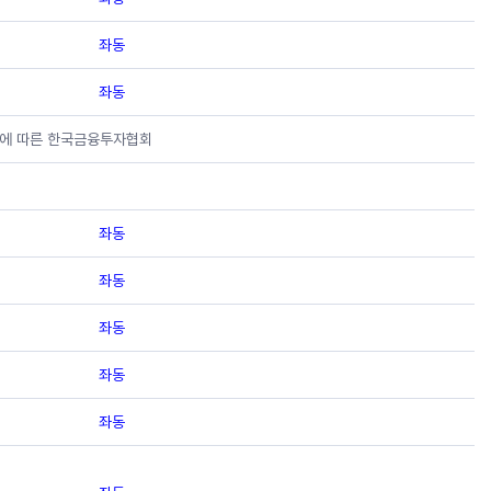
좌동
좌동
률」에 따른 한국금융투자협회
좌동
좌동
좌동
좌동
좌동