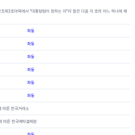
제2조제3호마목에서 "대통령령이 정하는 자"라 함은 다음 각 호의 어느 하나에 해
>
좌동
좌동
좌동
좌동
좌동
좌동
에 따른 한국거래소
」에 따른 한국예탁결제원
좌동