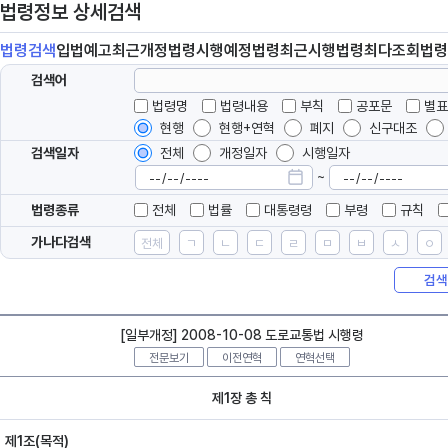
법령정보 상세검색
법령
검색
입법
예고
최근개정
법령
시행예정
법령
최근시행
법령
최다조회
법령
검색어
법령명
법령내용
부칙
공포문
별표
현행
현행+연혁
폐지
신구대조
검색일자
전체
개정일자
시행일자
~
법령종류
전체
법률
대통령령
부령
규칙
가나다검색
전체
ㄱ
ㄴ
ㄷ
ㄹ
ㅁ
ㅂ
ㅅ
ㅇ
검색
[일부개정] 2008-10-08 도로교통법 시행령
전문보기
이전연혁
연혁선택
제1장 총 칙
제1조(목적)