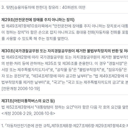
3. 뒷면(승용자동차에 한한다) 창유리 : 40퍼센트 미만
제29조(안전운전에 장애를 주지 아니하는 장치)
법 제49조제1항제10호라목에서 "안전운전에 장애를 주지 아니하는 장치로서 대
이 정하는 장치"라 함은 손으로 잡지 아니하고도 휴대용 전화(자동차용 전화를 포
를 사용할 수 있도록 해 주는 장치를 말한다.
제30조(국가경찰공무원 또는 자치경찰공무원이 제거한 불법부착장치의 반환 및 처
법 제49조제2항에 따라 국가경찰공무원 또는 자치경찰공무원이 제거한 불법부착
의 반환·처리 등에 관하여는 제35조 및 제36조를 준용한다. 이 경우 "경찰서장"은
서장 또는 제주특별자치도지사"로, "공작물 등"은 "불법부착장치"로, "점유자등"은
자 또는 운전자"로, "제34조제1항에 따라 공고한 날부터"는 "법 제49조제2항에 
법부착장치를 제거한 날부터"로, "국고"는 "국고 또는 제주특별자치도의 금고"로 본
[전문개정 2006·10·19]
제31조(어린이통학버스의 요건 등)
법 제52조제3항에서 "대통령령이 정하는 요건"이라 함은 다음 각 호의 요건을 말
<개정 2008·2·29, 2008·10·8>
1. 「자동차안전기준에 관한 규칙」제19조제8항·제27조제6항·제29조제1항제4호·