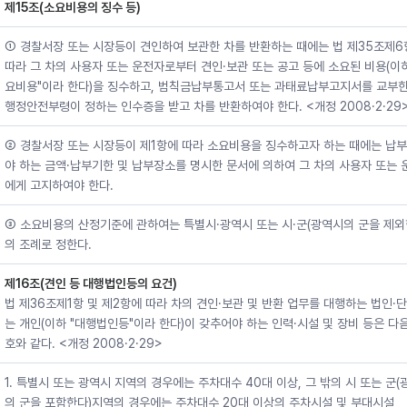
제15조(소요비용의 징수 등)
① 경찰서장 또는 시장등이 견인하여 보관한 차를 반환하는 때에는 법 제35조제6
따라 그 차의 사용자 또는 운전자로부터 견인·보관 또는 공고 등에 소요된 비용(이하
요비용"이라 한다)을 징수하고, 범칙금납부통고서 또는 과태료납부고지서를 교부한
행정안전부령이 정하는 인수증을 받고 차를 반환하여야 한다. <개정 2008·2·29
② 경찰서장 또는 시장등이 제1항에 따라 소요비용을 징수하고자 하는 때에는 납
야 하는 금액·납부기한 및 납부장소를 명시한 문서에 의하여 그 차의 사용자 또는 
에게 고지하여야 한다.
③ 소요비용의 산정기준에 관하여는 특별시·광역시 또는 시·군(광역시의 군을 제외
의 조례로 정한다.
제16조(견인 등 대행법인등의 요건)
법 제36조제1항 및 제2항에 따라 차의 견인·보관 및 반환 업무를 대행하는 법인·단
는 개인(이하 "대행법인등"이라 한다)이 갖추어야 하는 인력·시설 및 장비 등은 다
호와 같다. <개정 2008·2·29>
1. 특별시 또는 광역시 지역의 경우에는 주차대수 40대 이상, 그 밖의 시 또는 군
의 군을 포함한다)지역의 경우에는 주차대수 20대 이상의 주차시설 및 부대시설