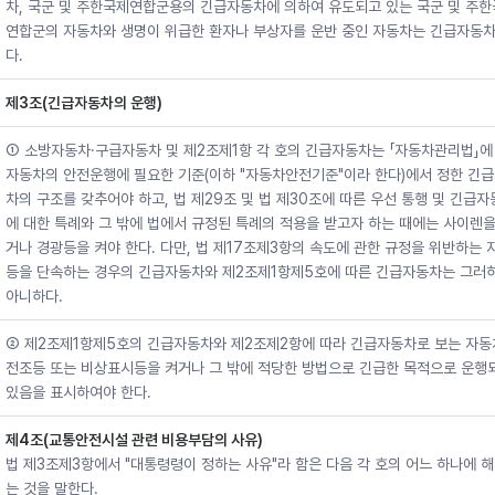
차, 국군 및 주한국제연합군용의 긴급자동차에 의하여 유도되고 있는 국군 및 주
연합군의 자동차와 생명이 위급한 환자나 부상자를 운반 중인 자동차는 긴급자동차
다.
제3조(긴급자동차의 운행)
① 소방자동차·구급자동차 및 제2조제1항 각 호의 긴급자동차는 「자동차관리법」에
자동차의 안전운행에 필요한 기준(이하 "자동차안전기준"이라 한다)에서 정한 긴
차의 구조를 갖추어야 하고, 법 제29조 및 법 제30조에 따른 우선 통행 및 긴급
에 대한 특례와 그 밖에 법에서 규정된 특례의 적용을 받고자 하는 때에는 사이렌을
거나 경광등을 켜야 한다. 다만, 법 제17조제3항의 속도에 관한 규정을 위반하는 
등을 단속하는 경우의 긴급자동차와 제2조제1항제5호에 따른 긴급자동차는 그러
아니하다.
② 제2조제1항제5호의 긴급자동차와 제2조제2항에 따라 긴급자동차로 보는 자
전조등 또는 비상표시등을 켜거나 그 밖에 적당한 방법으로 긴급한 목적으로 운행
있음을 표시하여야 한다.
제4조(교통안전시설 관련 비용부담의 사유)
법 제3조제3항에서 "대통령령이 정하는 사유"라 함은 다음 각 호의 어느 하나에 
는 것을 말한다.