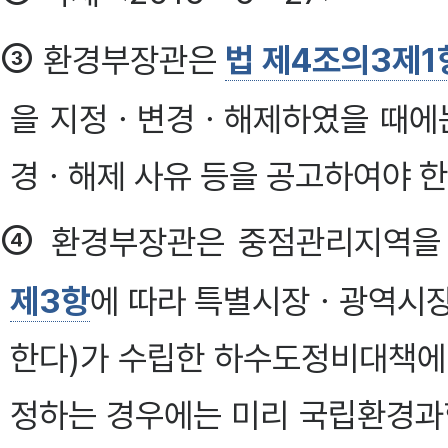
③
환경부장관은
법 제4조의3제1항
을 지정ㆍ변경ㆍ해제하였을 때에는
경ㆍ해제 사유 등을 공고하여야 한
④
환경부장관은 중점관리지역을
제3항
에 따라 특별시장ㆍ광역시장
한다)가 수립한 하수도정비대책에
정하는 경우에는 미리 국립환경