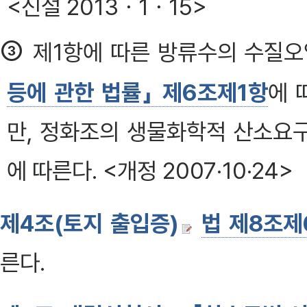
<신설 2013ㆍ1ㆍ15>
③
제1항에 따른 방류수의 수질
등에 관한 법률」 제6조제1항
에 
만, 정화조의 생물화학적 산소요
에 따른다. <개정 2007·10·24>
제4조(토지 출입증)
법 제8조제
른다.