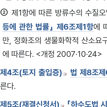
②
제1항에 따른 방류수의 수질
등에 관한 법률」 제6조제1항
에 
만, 정화조의 생물화학적 산소요
에 따른다. <개정 2007·10·24>
제4조(토지 출입증)
법 제8조제
른다.
제5조(재결신청서)
「하수도법 시