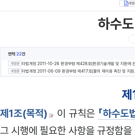
개정
하수도
연혁
22
건
개정문
타법개정 2011-06-0
개정문
제
제1조(목적)
이 규칙은
「하수도
그 시행에 필요한 사항을 규정함을 