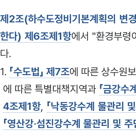
제2조(하수도정비기본계획의 변경
한다) 제6조제1항
에서 "환경부령
다.
1.
「수도법」 제7조
에 따른 상수원
에 따른 특별대책지역과
「금강수계
4조제1항
,
「낙동강수계 물관리 및
「영산강·섬진강수계 물관리 및 주