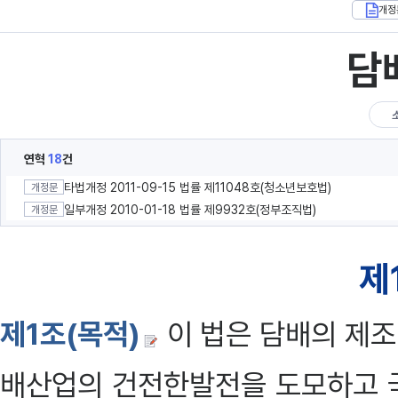
개정
담
연혁
18
건
타법개정 2011-09-15 법률 제11048호(청소년보호법)
개정문
일부개정 2010-01-18 법률 제9932호(정부조직법)
개정문
제
제1조(목적)
이 법은 담배의 제조
배산업의 건전한발전을 도모하고 