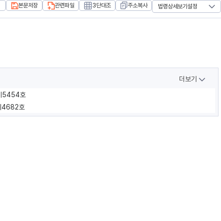
본문저장
관련파일
3단대조
주소복사
법령상세보기설정
더보기
제5454호
제4682호