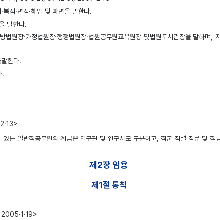
직·복직·면직·해임 및 파면을 말한다.
을 말한다.
·지방법원장·가정법원장·행정법원장·법원공무원교육원장 및법원도서관장을 말하며, 
을말한다.
.
2·13>
있는 일반직공무원의 계급은 연구관 및 연구사로 구분하고, 직군 직렬 직류 및 직급의 
제2장 임용
제1절 통칙
2005·1·19>