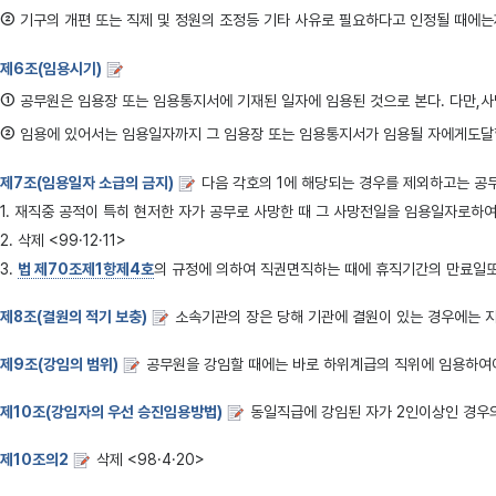
②
기구의 개편 또는 직제 및 정원의 조정등 기타 사유로 필요하다고 인정될 때에는
제6조(임용시기)
①
공무원은 임용장 또는 임용통지서에 기재된 일자에 임용된 것으로 본다. 다만,사
②
임용에 있어서는 임용일자까지 그 임용장 또는 임용통지서가 임용될 자에게도달할
제7조(임용일자 소급의 금지)
다음 각호의 1에 해당되는 경우를 제외하고는 공무
1. 재직중 공적이 특히 현저한 자가 공무로 사망한 때 그 사망전일을 임용일자로하
2. 삭제 <99·12·11>
3.
법 제70조제1항제4호
의 규정에 의하여 직권면직하는 때에 휴직기간의 만료일
제8조(결원의 적기 보충)
소속기관의 장은 당해 기관에 결원이 있는 경우에는 
제9조(강임의 범위)
공무원을 강임할 때에는 바로 하위계급의 직위에 임용하여야
제10조(강임자의 우선 승진임용방법)
동일직급에 강임된 자가 2인이상인 경우의
제10조의2
삭제 <98·4·20>