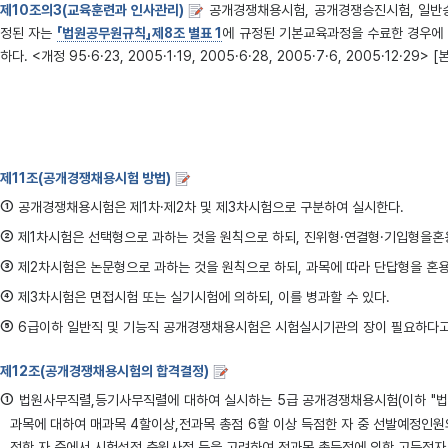
제10조의3(교육훈련과 인사관리)
공개경쟁채용시험, 공개경쟁승진시험, 일반승
정된 자는
「법원공무원규칙」제8조 별표 1
에 규정된 기본교육과정을 수료한 경우에 
하다. <개정 95·6·23, 2005·1·19, 2005·6·28, 2005·7·6, 2005·12·29> 
제11조(공개경쟁채용시험 방법)
①
공개경쟁채용시험은 제1차·제2차 및 제3차시험으로 구분하여 실시한다.
②
제1차시험은 선택형으로 과하는 것을 원칙으로 하되, 진위형·연결형·기입형을혼용
③
제2차시험은 논문형으로 과하는 것을 원칙으로 하되, 과목에 따라 단답형을 혼용
④
제3차시험은 면접시험 또는 실기시험에 의하되, 이를 병과할 수 있다.
⑤
6급이하 일반직 및 기능직 공개경쟁채용시험은 시험실시기관의 장이 필요하다고인정
제12조(공개경쟁채용시험의 합격결정)
①
법원사무직렬,등기사무직렬에 대하여 실시하는 5급 공개경쟁채용시험(이하 "법
과목에 대하여 매과목 4할이상,전과목 총점 6할 이상 득점한 자 중 선발예정인
점한 자 중에서 시험성적,충원사정 등을 고려하여 전과목 총득점에 의한 고득점자 순