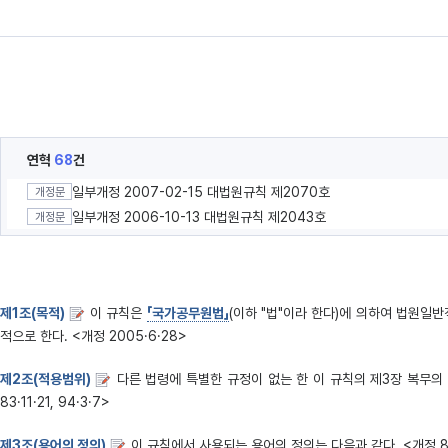
연혁
68
건
일부개정 2007-02-15 대법원규칙 제2070호
개정문
일부개정 2006-10-13 대법원규칙 제2043호
개정문
제1조(목적)
이 규칙은
「국가공무원법」
(이하 "법"이라 한다)에 의하여 법원일
적으로 한다. <개정 2005·6·28>
제2조(적용범위)
다른 법령에 특별한 규정이 없는 한 이 규칙의 제3장 복무
83·11·21, 94·3·7>
제3조(용어의 정의)
이 규칙에서 사용되는 용어의 정의는 다음과 같다. <개정 88·4·1, 