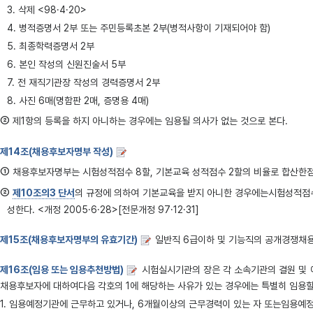
3. 삭제 <98·4·20>
4. 병적증명서 2부 또는 주민등록초본 2부(병적사항이 기재되어야 함)
5. 최종학력증명서 2부
6. 본인 작성의 신원진술서 5부
7. 전 재직기관장 작성의 경력증명서 2부
8. 사진 6매(명함판 2매, 증명용 4매)
②
제1항의 등록을 하지 아니하는 경우에는 임용될 의사가 없는 것으로 본다.
제14조(채용후보자명부 작성)
①
채용후보자명부는 시험성적점수 8할, 기본교육 성적점수 2할의 비율로 합산한점수
②
제10조의3 단서
의 규정에 의하여 기본교육을 받지 아니한 경우에는시험성적
성한다. <개정 2005·6·28>[전문개정 97·12·31]
제15조(채용후보자명부의 유효기간)
일반직 6급이하 및 기능직의 공개경쟁채용시
제16조(임용 또는 임용추천방법)
시험실시기관의 장은 각 소속기관의 결원 및 
채용후보자에 대하여다음 각호의 1에 해당하는 사유가 있는 경우에는 특별히 임용할
1. 임용예정기관에 근무하고 있거나, 6개월이상의 근무경력이 있는 자 또는임용예