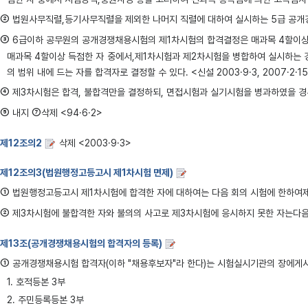
②
법원사무직렬,등기사무직렬을 제외한 나머지 직렬에 대하여 실시하는 5급 공개경쟁
③
6급이하 공무원의 공개경쟁채용시험의 제1차시험의 합격결정은 매과목 4할이상
매과목 4할이상 득점한 자 중에서,제1차시험과 제2차시험을 병합하여 실시하는 
의 범위 내에 드는 자를 합격자로 결정할 수 있다. <신설 2003·9·3, 2007·2·1
④
제3차시험은 합격, 불합격만을 결정하되, 면접시험과 실기시험을 병과하였을 경
⑤
⑦
내지
삭제 <94·6·2>
제12조의2
삭제 <2003·9·3>
제12조의3(법원행정고등고시 제1차시험 면제)
①
법원행정고등고시 제1차시험에 합격한 자에 대하여는 다음 회의 시험에 한하여제1
②
제3차시험에 불합격한 자와 불의의 사고로 제3차시험에 응시하지 못한 자는다음 회의 
제13조(공개경쟁채용시험의 합격자의 등록)
①
공개경쟁채용시험 합격자(이하 "채용후보자"라 한다)는 시험실시기관의 장에게
1. 호적등본 3부
2. 주민등록등본 3부