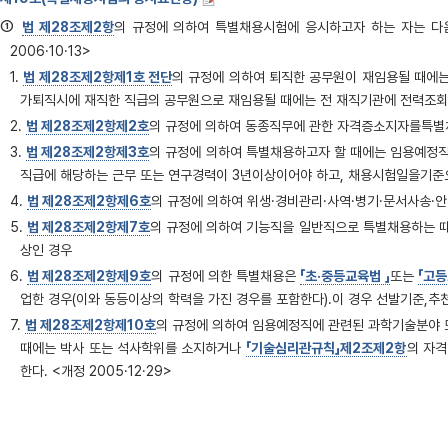
①
법 제28조제2항
의 규정에 의하여 특별채용시험에 응시하고자 하는 자는 다음 각호의 1에 해당
2006·10·13>
1.
법 제28조제2항제1호 전단
의 규정에 의하여 퇴직한 공무원이 재임용될 때에
가퇴직시에 재직한 직급의 공무원으로 재임용될 때에는 전 재직기관에 전력조회
2.
법 제28조제2항제2호
의 규정에 의하여 동종직무에 관한 자격증소지자를특
3.
법 제28조제2항제3호
의 규정에 의하여 특별채용하고자 할 때에는 임용예정
직급에 해당하는 근무 또는 연구경력이 3년이상이어야 하고, 채용시험일을기준
4.
법 제28조제2항제6호
의 규정에 의하여 위생·경비관리·사역·병기·문서사송·
5.
법 제28조제2항제7호
의 규정에 의하여 기능직을 일반직으로 특별채용하는 
상인 경우
6.
법 제28조제2항제9호
의 규정에 의한 특별채용은
「초·중등교육법 」
또는
「고
업한 경우(이와 동등이상의 학력을 가진 경우를 포함한다).이 경우 선발기준,
7.
법 제28조제2항제10호
의 규정에 의하여 임용예정직에 관련된 과학기술분야 
때에는 박사 또는 석사학위를 소지하거나
「기술심리관규칙」제2조제2항
의 자격
한다. <개정 2005·12·29>
8.
법 제28조제2항제12호
의 규정에 의하여 일정한 지역거주자를 특별채용하는
②
다른 종류의 경력직공무원으로 되기 위하여 퇴직한 경력직공무원을 그 직급에상