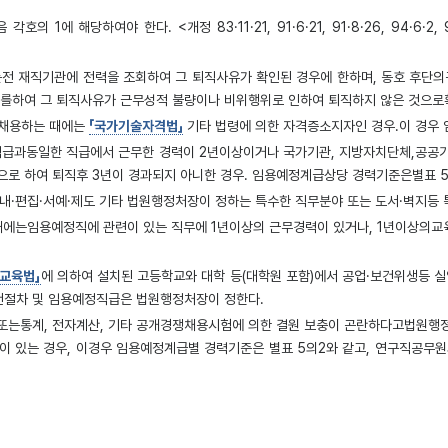
하여야 한다. <개정 83·11·21, 91·6·21, 91·8·26, 94·6·2, 96·12·31,
는전 재직기관에 전력을 조회하여 그 퇴직사유가 확인된 경우에 한하며, 동호 후단
를하여 그 퇴직사유가 근무성적 불량이나 비위행위로 인하여 퇴직하지 않은 것으로확
별채용하는 때에는
「국가기술자격법」
기타 법령에 의한 자격증소지자인 경우.이 경우
직급과동일한 직급에서 근무한 경력이 2년이상이거나 국가기관, 지방자치단체,공공
으로 하여 퇴직후 3년이 경과되지 아니한 경우. 임용예정계급상당 경력기준은
별표 
안내·편집·서예·제도 기타 법원행정처장이 정하는 특수한 직무분야 또는 도서·벽지등
때에는임용예정직에 관련이 있는 직무에 1년이상의 근무경력이 있거나, 1년이상의
등교육법」
에 의하여 설치된 고등학교와 대학 등(대학원 포함)에서 공업·보건위생등 
추천절차 및 임용예정직급은 법원행정처장이 정한다.
또는통계, 전자계산, 기타 공개경쟁채용시험에 의한 결원 보충이 곤란하다고법원
이 있는 경우, 이경우 임용예정계급별 경력기준은
별표 5의2
와 같고, 연구직공무
 때에는당해 지방법원의 관할구역내에 채용시험일을 기준으로 하여 그 이전에 본인이
당하는 다른 종류의 경력직공무원으로 채용하거나 그 자를 퇴직시에 재직한직급의