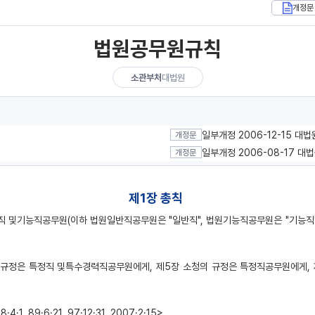
개정문
법원공무원규칙
소관부처
대법원
일부개정 2006-12-15 대
개정문
일부개정 2006-08-17 대
개정문
제1장 총칙
반직 및기능직공무원(이하 법원일반직공무원은 "일반직", 법원기능직공무원은 "기능직
의 규정은 특정직 및특수경력직공무원에게, 제5장 소청의 규정은 특정직공무원에게,
89·6·21, 97·12·31, 2007·2·15>