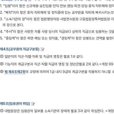
1. "임용"이라 함은 신규채용·승진임용·전직·전보·겸임·파견·강임·휴직·직위해제·정
2. "복직"이라 함은 휴직·직위해제 및 정직중에 있는 공무원을 직위에 복귀시키는것
3. "소속기관의 장"이라 함은 법원행정처장·사법연수원장·고등법원장특허법원장
의 장으로 본다.
4. "추서"라 함은 사망한 자를 사망 당시의 직급보다 상위의 직급으로 임용하는 것
5. "중징계"라 함은 파면·해임 또는 정직을, "경징계"라 함은 감봉또는 견책을 말한다
제4조(공무원의 직급구분등)
①
일반직의 직군·직렬·직류 및 직급의 명칭은
별표 1
과 같다.
②
기능직의 계급구분과 직군·직렬·직급의 명칭 및 정년은
별표 2
와 같다.<개정 99·
③
법 제4조제2항
의 규정에 의하여 1급 내지 9급의 계급구분을 적용하지 아니할 수 
제5조(임용권의 위임)
①
대법원장은 임용권의 일부를 소속기관의 장에게
별표 3
과 같이 위임한다. <개정 