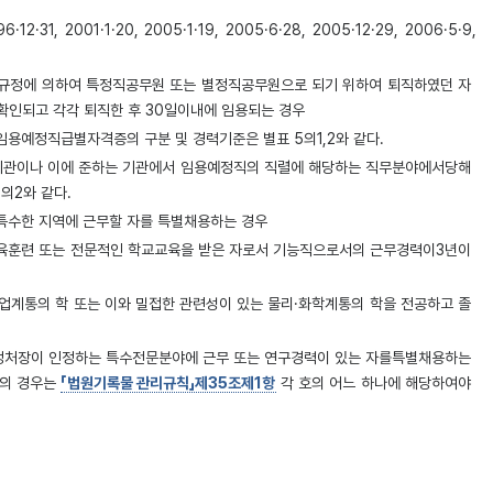
 2001·1·20, 2005·1·19, 2005·6·28, 2005·12·29, 2006·5·9,
의규정에 의하여 특정직공무원 또는 별정직공무원으로 되기 위하여 퇴직하였던 자
인되고 각각 퇴직한 후 30일이내에 임용되는 경우
 임용예정직급별자격증의 구분 및 경력기준은
별표 5의1,
2
와 같다.
기관이나 이에 준하는 기관에서 임용예정직의 직렬에 해당하는 직무분야에서당해
5의2
와 같다.
 특수한 지역에 근무할 자를 특별채용하는 경우
교육훈련 또는 전문적인 학교교육을 받은 자로서 기능직으로서의 근무경력이3년이
실업계통의 학 또는 이와 밀접한 관련성이 있는 물리·화학계통의 학을 전공하고 졸
행정처장이 인정하는 특수전문분야에 근무 또는 연구경력이 있는 자를특별채용하는
원의 경우는
「법원기록물 관리규칙」제35조제1항
각 호의 어느 하나에 해당하여야
5년이상 거주한 경우
 경력직공무원으로 재임용하는 경우와 다음 각호의 1에 해당하는 경우를제외하고