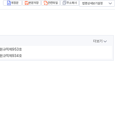
개정문
본문저장
관련파일
주소복사
법령상세보기설정
더보기
법원규칙제953호
법원규칙제934호