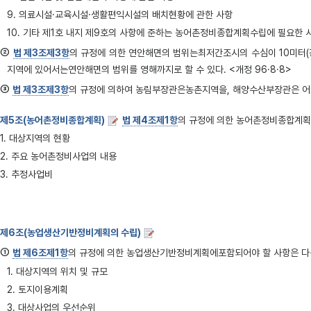
9. 의료시설·교육시설·생활편익시설의 배치현황에 관한 사항
10. 기타 제1호 내지 제9호의 사항에 준하는 농어촌정비종합계획수립에 필요한 
②
법 제3조제3항
의 규정에 의한 연안해면의 범위는최저간조시의 수심이 10미터(
지역에 있어서는연안해면의 범위를 영해까지로 할 수 있다. <개정 96·8·8>
③
법 제3조제3항
의 규정에 의하여 농림부장관은농촌지역을, 해양수산부장관은 어촌
제5조(농어촌정비종합계획)
법 제4조제1항
의 규정에 의한 농어촌정비종합계획
1. 대상지역의 현황
2. 주요 농어촌정비사업의 내용
3. 추정사업비
제6조(농업생산기반정비계획의 수립)
①
법 제6조제1항
의 규정에 의한 농업생산기반정비계획에포함되어야 할 사항은 다음
1. 대상지역의 위치 및 규모
2. 토지이용계획
3. 대상사업의 우선순위