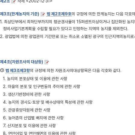
제2조
삭제 <2002·12·31>
제3조(한계농지의 기준)
법 제2조제9호
의 규정에 의한 한계농지는 다음 각호의 1에 
1. 최상단부에서 최하단부까지의 평균경사율이 15퍼센트이상이거나 집단화된 농지
정비사업기본계획을 수립할 필요가 있다고 인정하는 지역의 농지를 제외한다.
2. 광업법에 의한 광업권이 기간만료 또는 취소로 소멸된 광구의 인근지역의농지
제4조(자원조사의 대상등)
①
법 제3조제3항
의 규정에 의한 자원조사의대상항목은 다음 각호와 같다.
1. 농지의 분포상태 및 이용에 관한 사항
2. 마을의 분포 및 인구변동의 추이에 관한 사항
3. 생산기반정비에 관한 사항
4. 농지의 경사도·토양 및 배수상태의 특성에 관한 사항
5. 관광휴양자원에 관한 사항
6. 농어촌의 산업별 배치에 관한 사항
7. 산지분포 및 이용에 관한 사항
8. 연안어업 및 연안해면의 이용에 관한 사항