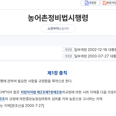
개정문
본문저
농어촌정비법시행령
소관부처
농림부Ⅱ
일부개정 2002-12-18 대
개정문
일부개정 2000-07-27 대
개정문
제1장 총칙
시행에 관하여 필요한 사항을 규정함을 목적으로 한다.
지역"이라 함은
지방자치법 제2조제1항제2호
의규정에 의한 시의 지역중 다음 각호의
3조
의 규정에 의한중앙농정심의회의 심의를 거쳐 농촌으로 고시하는 지역
지역[본조신설 2000·7·27]