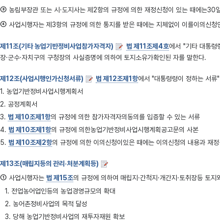
③
농림부장관 또는 시·도지사는 제2항의 규정에 의한 재정신청이 있는 때에는30일
④
사업시행자는 제3항의 규정에 의한 통지를 받은 때에는 지체없이 이를이의신청
제11조(기타 농업기반정비사업참가자격자)
법 제11조제4호
에서 "기타 대통령
장·군수·자치구의 구청장의 사실증명에 의하여 토지소유가확인된 자를 말한다.
제12조(사업시행인가신청서류)
법 제12조제1항
에서 "대통령령이 정하는 서류"라
1. 농업기반정비사업시행계획서
2. 공정계획서
3.
법 제10조제1항
의 규정에 의한 참가자격자의동의를 입증할 수 있는 서류
4.
법 제10조제1항
의 규정에 의한농업기반정비사업시행계획공고문의 사본
5.
법 제10조제2항
의 규정에 의한 이의신청이있은 때에는 이의신청의 내용과 재
제13조(매립지등의 관리·처분계획등)
①
사업시행자는
법 제15조
의 규정에 의하여 매립지·간척지·개간지·토취장등 토지와 
1. 전업농어업인등의 농업경영규모의 확대
2. 농어촌정비사업의 목적 달성
3. 당해 농업기반정비사업의 재투자재원 확보