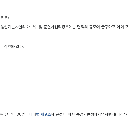
8·8>
업생산기반시설의 개보수 및 준설사업의경우에는 면적의 규모에 불구하고 이에 포
 각호와 같다.
된 날부터 30일이내에
법 제9조
의 규정에 의한 농업기반정비사업시행자(이하"사