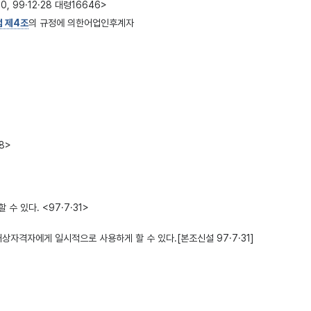
 99·12·28 대령16646>
법 제4조
의 규정에 의한어업인후계자
8>
 있다. <97·7·31>
상자격자에게 일시적으로 사용하게 할 수 있다.[본조신설 97·7·31]
 의한감정평가업자가 감정한 감정평가액과 인근 유사토지의 시가를 함께 고려하