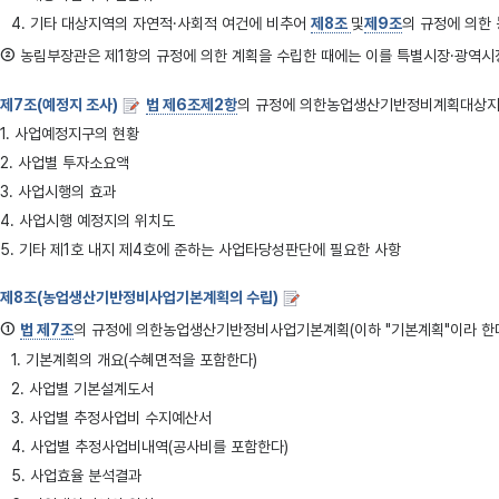
4. 기타 대상지역의 자연적·사회적 여건에 비추어
제8조
및
제9조
의 규정에 의
②
농림부장관은 제1항의 규정에 의한 계획을 수립한 때에는 이를 특별시장·광역시장또는
제7조(예정지 조사)
법 제6조제2항
의 규정에 의한농업생산기반정비계획대상지역
1. 사업예정지구의 현황
2. 사업별 투자소요액
3. 사업시행의 효과
4. 사업시행 예정지의 위치도
5. 기타 제1호 내지 제4호에 준하는 사업타당성판단에 필요한 사항
제8조(농업생산기반정비사업기본계획의 수립)
①
법 제7조
의 규정에 의한농업생산기반정비사업기본계획(이하 "기본계획"이라 한다
1. 기본계획의 개요(수혜면적을 포함한다)
2. 사업별 기본설계도서
3. 사업별 추정사업비 수지예산서
4. 사업별 추정사업비내역(공사비를 포함한다)
5. 사업효율 분석결과