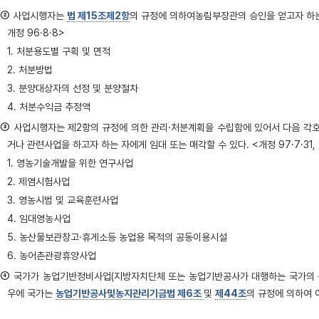
②
사업시행자는
법 제15조제2항
의 규정에 의하여농림부장관의 승인을 얻고자 하는
개정 96·8·8>
1. 처분용도별 구획 및 면적
2. 처분방법
3. 분양대상자의 선정 및 분양절차
4. 처분수익금 추정액
③
사업시행자는 제2항의 규정에 의한 관리·처분계획을 수립함에 있어서 다음 각
거나 관련사업을 하고자 하는 자에게 임대 또는 매각할 수 있다. <개정 97·7·31, 2
1. 영농기술개발을 위한 연구사업
2. 제염시험사업
3. 영농시범 및 교육훈련사업
4. 임대영농사업
5. 농산물보관창고·휴게소등 농업용 목적의 공동이용시설
6. 농어촌관광휴양사업
④
국가가 농업기반정비사업(지방자치단체 또는 농업기반공사가 대행하는 국가의
우에 국가는
농업기반공사및농지관리기금법 제6조
및
제44조
의 규정에 의하여 이를