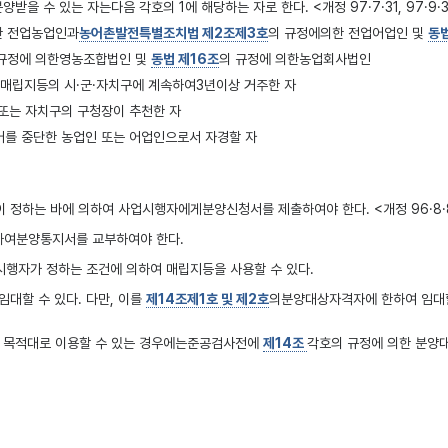
을 수 있는 자는다음 각호의 1에 해당하는 자로 한다. <개정 97·7·31, 97·9·30,
한 전업농업인과
농어촌발전특별조치법 제2조제3호
의 규정에의한 전업어업인 및
동
 규정에 의한영농조합법인 및
동법 제16조
의 규정에 의한농업회사법인
 매립지등의 시·군·자치구에 계속하여3년이상 거주한 자
또는 자치구의 구청장이 추천한 자
어를 중단한 농업인 또는 어업인으로서 자경할 자
 정하는 바에 의하여 사업시행자에게분양신청서를 제출하여야 한다. <개정 96·8·
하여분양통지서를 교부하여야 한다.
행자가 정하는 조건에 의하여 매립지등을 사용할 수 있다.
대할 수 있다. 다만, 이를
제14조제1호 및 제2호
의분양대상자격자에 한하여 임대할 수
 목적대로 이용할 수 있는 경우에는준공검사전에
제14조
각호의 규정에 의한 분양대
할 때의 분양예정가격은 분양예정가격결정전에
지가공시및토지등의평가에관한법률
에