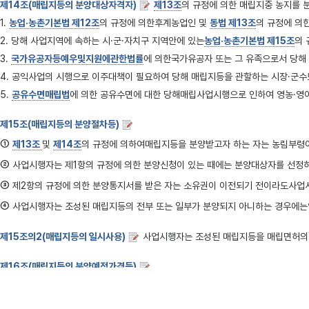
제14조(매립지등의 분양대상자격자)
제13조
의 규정에 의한 매립지중 농지를 분양받
1.
농업·농촌기본법 제12조
의 규정에 의한후계농업인 및
동법 제13조
의 규정에 의
2. 당해 사업지역에 속하는 시·군·자치구 지역안에 있는
농업·농촌기본법 제15조
의
3.
국가유공자등예우및지원에관한법률
에 의한국가유공자 또는 그 유족으로서 당해
4. 공익사업의 시행으로 이주대책이 필요하여 당해 매립지등을 관할하는 시장·군수
5.
공유수면매립법
에 의한 공유수면에 대한 당해매립사업시행으로 인하여 영농·영
제15조(매립지등의 분양절차등)
①
제13조
및
제14조
의 규정에 의하여매립지등을 분양받고자 하는 자는 농림부령이
②
사업시행자는 제1항의 규정에 의한 분양신청이 있는 때에는 분양대상자를 선정
③
제2항의 규정에 의한 분양통지서를 받은 자는 소유권이 이전되기 전이라도사업시
④
사업시행자는 조성된 매립지등의 전부 또는 일부가 분양되지 아니하는 경우에는임
제15조의2(매립지등의 일시사용)
사업시행자는 조성된 매립지등을 매립면허의
제16조(매립지등의 분양예정가격등)
①
토지소유자외의 사업시행자가
법 제15조제1항
의규정에 의한 매립지등을 분양
여결정하여야 한다.