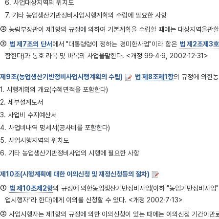
6. 사업대상지역의 위치도
7. 기타 농업생산기반정비사업시행계획의 수립에 필요한 사항
②
농림부장관이 제1항의 규정에 의하여 기본계획을 수립할 때에는 대상지역을관할하는
③
법 제7조의 단서
에서 "대통령령이 정하는 경미한사업"이라 함은
법 제2조제3호
함한다)과 동호 라목 및 바목의 사업을말한다. <개정 99·4·9, 2002·12·31>
제9조(농업생산기반정비사업시행계획의 수립)
법 제8조제1항
의 규정에 의한농
1. 시행계획의 개요(수혜면적을 포함한다)
2. 세부설계도서
3. 사업비 수지예산서
4. 사업비내역 명세서(공사비를 포함한다)
5. 사업시행지역의 위치도
6. 기타 농업생산기반정비사업의 시행에 필요한 사항
제10조(시행계획에 대한 이의신청 및 재정신청등의 절차)
①
법 제10조제2항
의 규정에 의한농업생산기반정비사업(이하 "농업기반정비사업"이
업시행자"라 한다)에게 이의를 신청할 수 있다. <개정 2002·7·13>
②
사업시행자는 제1항의 규정에 의한 이의신청이 있는 때에는 이의신청 기간이만