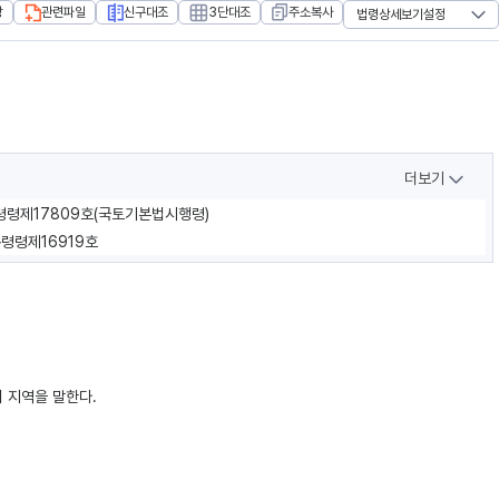
장
관련파일
신구대조
3단대조
주소복사
법령상세보기설정
더보기
통령령제17809호(국토기본법시행령)
통령령제16919호
 지역을 말한다.