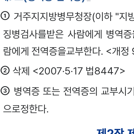
①
거주지지방병무청장(이하 "지
징병검사를받은 사람에게 병역증
람에게 전역증을교부한다. <개정 99
②
삭제 <2007·5·17 법8447>
③
병역증 또는 전역증의 교부시기
으로정한다.
제2장 