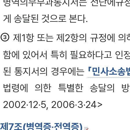
병역의무부과통지서는 전단에규정
게 송달된 것으로 본다.
③
제1항 또는 제2항의 규정에 
함에 있어서 특히 필요하다고 인
된 통지서의 경우에는
「민사소송
법령에 의한 특별한 송달의 방
2002·12·5, 2006·3·24>
제7조(병역증·전역증)