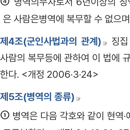
④
병역의무자로서 6년이상의 징역
은 사람은병역에 복무할 수 없으며
제4조(군인사법과의 관계)
징집
사람의 복무등에 관하여 이 법에
한다. <개정 2006·3·24>
제5조(병역의 종류)
①
병역은 다음 각호와 같이 현역·