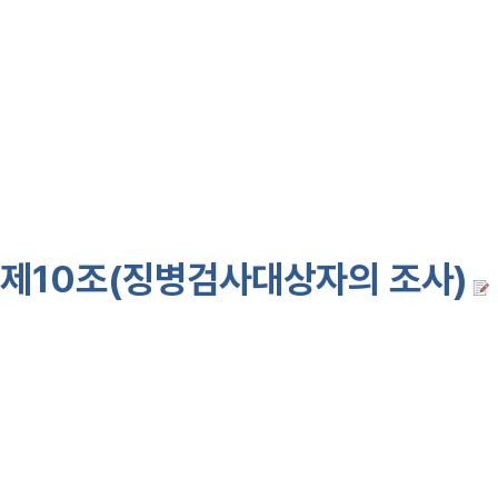
④
제1항의 규정에 의한 제1국민
병무청장이 정한다. <개정 97·1·1
제3
제10조(징병검사대상자의 조사)
①
지방병무청장은 매년 다음 해
야 할 사람을 조사하고, 전산으로
하여야 한다. 명백한 주민등록기재