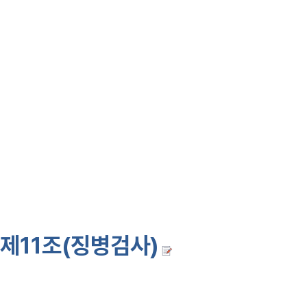
정된 사람으로서 징병검사를 받아야
99·2·5 법5757, 2004·12·31>
②
제1항의 규정에 의한 징병검사
작성·관리에 관하여 필요한 사항은 
5757, 2004·12·31>
제11조(징병검사)
①
병역의무자는 19세가 되는 해에