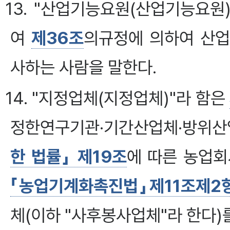
13. "산업기능요원(산업기능요원
여
제36조
의규정에 의하여 산업
사하는 사람을 말한다.
14. "지정업체(지정업체)"라 함은
정한연구기관·기간산업체·방위
한 법률」 제19조
에 따른 농업회
「농업기계화촉진법」제11조제2
체(이하 "사후봉사업체"라 한다)