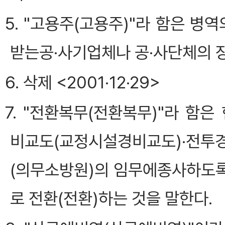
5. "고용주(고용주)"라 함은 
받는공·사기업체나 공·사단체의 장
6. 삭제 <2001·12·29>
7. "전환복무(전환복무)"라 
비교도(교정시설경비교도)·전투
(의무소방원)의 임무에종사하도
로 전환(전환)하는 것을 말한다.